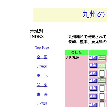
九州の
地域別
INDEX
九州地区で発売されて
長崎、熊本、鹿児島の
Top Page
会社名
全 国
ＪＲ九州
北海道
東 北
関 東
東 海
北信越