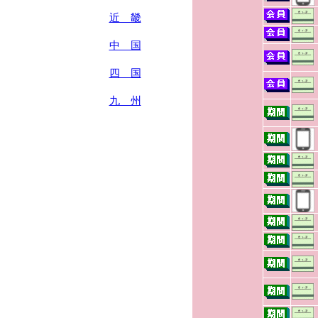
近 畿
中 国
四 国
九 州