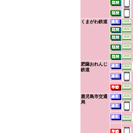
くまがわ鉄道
肥薩おれんじ
鉄道
鹿児島市交通
局