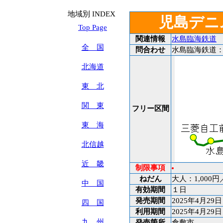
地域別 INDEX
児島デニ
Top Page
関連情報
水島臨海鉄道
全 国
問合わせ
水島臨海鉄道：086-
北海道
東 北
関 東
フリー区間
東 海
北信越
近 畿
制限事項
ねだん
大人：1,000
中 国
有効期間
１日
発売期間
2025年4月29日
四 国
利用期間
2025年4月29日
九 州
発売箇所
倉敷市