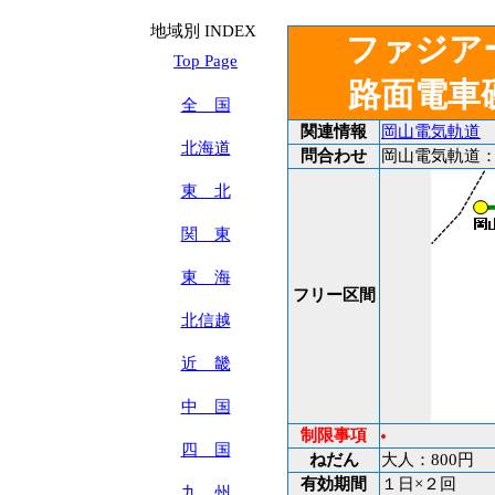
地域別 INDEX
ファジア
Top Page
路面電車
全 国
関連情報
岡山電気軌道
北海道
問合わせ
岡山電気軌道
東 北
関 東
東 海
フリー区間
北信越
近 畿
中 国
制限事項
四 国
ねだん
大人：800円
有効期間
１日×２回
九 州