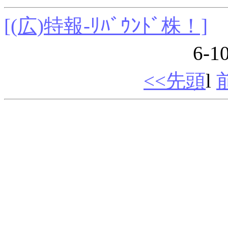
[(広)特報-ﾘﾊﾞｳﾝﾄﾞ株！]
6-1
<<先頭
l