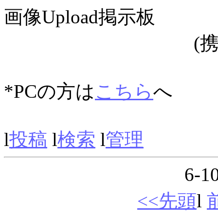
画像Upload掲示板
(携
*PCの方は
こちら
へ
l
投稿
l
検索
l
管理
6-1
<<先頭
l