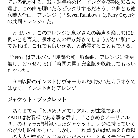
ている気がする。92～94年頃のビーイング全盛期を知る人
達は、この曲を聴いたらビックリするだろう。２曲とも徳
永暁人作曲、アレンジ（「Seven Rainbow」はPerry Geyerと
の共同アレンジ）だ。
とはいえ、このアレンジは泉水さんの美声を楽しむには
良いとも言え、泉水さんの声が好きでしょうがない私にし
てみれば、これでも良いかあ、と納得することもできる。
「hero」はアルバム「時間の翼」収録曲。アレンジに変更
無し。どうせならば「時間の翼」完全版を収録してもらい
たかった。
６曲以降のインストはヴォーカルだけ抜いたカラオケで
はなく、インスト向けアレンジ。
ジャケット・ブックレット
あくまでも「ときめきメモリアル」が主役であり、
ZARDはお客様である事を示す、「ときめきメモリアル
３」のキャラが勢揃いしたジャケット。レジに持っていく
のが少し恥ずかしい。しかし、これ買うのは結局２０歳以
上の大人が中心なんじゃないだろうか。ときメモだって大