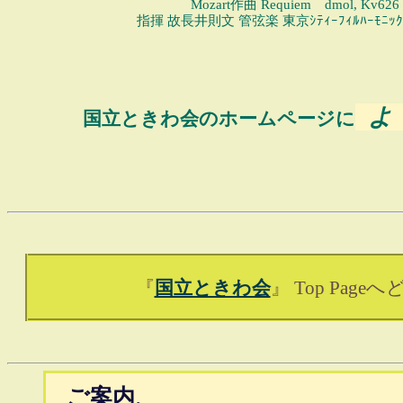
Mozart作曲 Requiem dmol, Kv626
指揮 故長井則文 管弦楽 東京ｼﾃｨｰﾌｨﾙﾊｰﾓﾆ
よ 
国立ときわ会のホームページに
『
国立ときわ会
』 Top Page
ご案内、