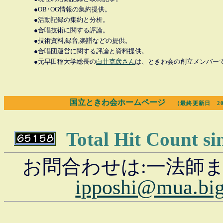
●OB･OG情報の集約提供。
●活動記録の集約と分析。
●合唱技術に関する評論。
●技術資料,録音,楽譜などの提供。
●合唱団運営に関する評論と資料提供。
●元早田稲大学総長の
白井克彦さん
は、ときわ会の創立メンバー
国立ときわ会ホームページ
（最終更新日 2017
Total Hit Count sin
お問合わせは:一法師
ipposhi@mua.big