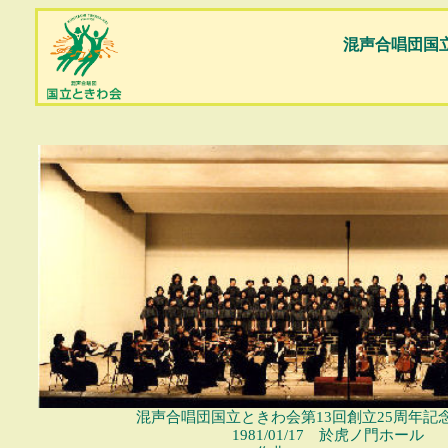
混声合唱団国
混声合唱団国立ときわ会第13回創立25周年記
1981/01/17 於虎ノ門ホール