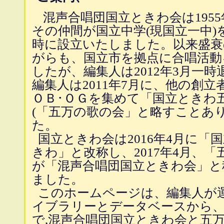
混声合唱団国立ときわ会は1955
その仲間が国立中学(現国立一中)
時に設立いたしました。以来盛衰
がらも、国立市を拠点に合唱活動
したが、編集人は2012年3月一
編集人は2011年7月に、他の創
ＯＢ･ＯＧを集めて「国立ときわ
(「五万の歌の会」と略すことあ
た。
国立ときわ会は2016年4月に「
きわ」と改称し、2017年4月、
が「混声合唱団国立ときわ会」と
ました。
このホームページは、編集人が
イブラリーとデータベースから
で,混声合唱団国立ときわ会と五