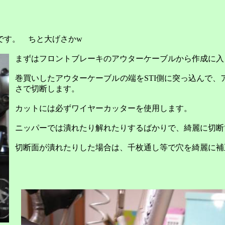
です。 ちと大げさか
w
まずはフロントブレーキのアウターケーブルから作成に入
巻買いしたアウターケーブルの端を
STI
側に突っ込んで、
さで切断します。
カットには必ずワイヤーカッターを使用します。
ニッパーでは潰れたり解れたりするばかりで、綺麗に切断
切断面が潰れたりした場合は、千枚通し等で穴を綺麗に補