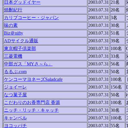
日本グッドイヤー
2003.07.31
21名
焼酎紀行
2003.07.31
20名
カリブコーヒー・ジャパン
2003.07.31
3名
味の素
2003.07.31
30名
Biz＠nifty
2003.07.31
51名
ADサイクル通販
2003.07.31
39名
東京帽子倶楽部
2003.07.31
100名
三菱電機
2003.07.31
33名
中部ガス「MYさ～ら」
2003.07.31
56名
るるぶ.com
2003.07.31
50名
ケンコーマヨネーズSaladcafe
2003.07.31
100名
ジョイーレ
2003.07.31
156名
なつ菓子屋
2003.07.31
50名
こだわりのお香専門店 香源
2003.07.31
100名
ニッチ・リッチ・キャッチ
2003.07.31
30名
キャンベル
2003.07.31
100名
ヨコッパチ
2003.07.31
55名