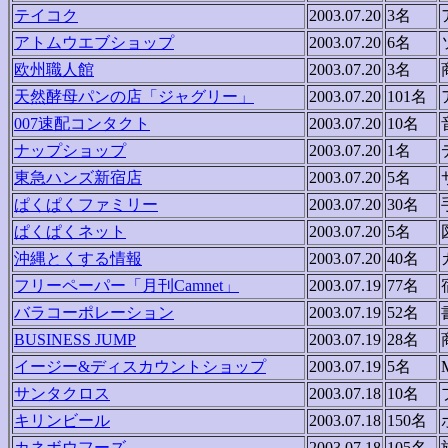
テイコク
2003.07.20
3名
アトムウエブショップ
2003.07.20
6名
欧州職人館
2003.07.20
3名
天然酵母パンの店「ジャグリー」
2003.07.20
101名
007速配コンタクト
2003.07.20
10名
ナップショップ
2003.07.20
1名
東急ハンズ新宿店
2003.07.20
5名
ぱくぱくファミリー
2003.07.20
30名
ぱくぱくネット
2003.07.20
5名
沖縄とくする情報
2003.07.20
40名
フリーペーパー「月刊Camnet」
2003.07.19
77名
バラコーポレーション
2003.07.19
52名
BUSINESS JUMP
2003.07.19
28名
イージー&ディスカウントショップ
2003.07.19
5名
サンタクロス
2003.07.18
10名
キリンビール
2003.07.18
150名
カネボウフーズ
2003.07.18
105名