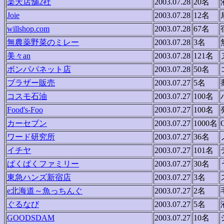
楽天店舗2社
2003.07.28
20名
Joie
2003.07.28
12名
willshop.com
2003.07.28
67名
無農薬野菜のミレー
2003.07.28
3名
美々an
2003.07.28
121名
ボンパパネット店
2003.07.28
50名
ブラザー販売
2003.07.27
5名
コスモ石油
2003.07.27
100名
Food's-Foo
2003.07.27
100名
カーセブン
2003.07.27
1000名
ワード研究所
2003.07.27
36名
イチヤ
2003.07.27
101名
ぱくぱくファミリー
2003.07.27
30名
東急ハンズ新宿店
2003.07.27
3名
e北海道～魚っちんぐ
2003.07.27
2名
ぐるなび
2003.07.27
5名
GOODSDAM
2003.07.27
10名