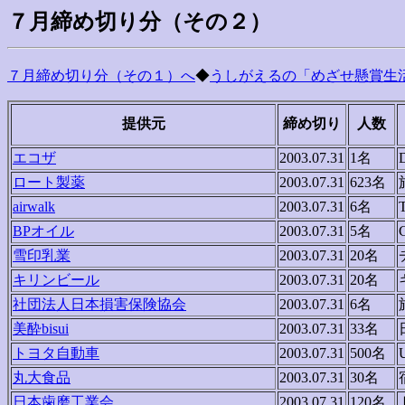
７月締め切り分（その２）
７月締め切り分（その１）へ
◆
うしがえるの「めざせ懸賞生活
提供元
締め切り
人数
エコザ
2003.07.31
1名
ロート製薬
2003.07.31
623名
airwalk
2003.07.31
6名
BPオイル
2003.07.31
5名
雪印乳業
2003.07.31
20名
キリンビール
2003.07.31
20名
社団法人日本損害保険協会
2003.07.31
6名
美酔bisui
2003.07.31
33名
トヨタ自動車
2003.07.31
500名
丸大食品
2003.07.31
30名
日本歯磨工業会
2003.07.31
120名