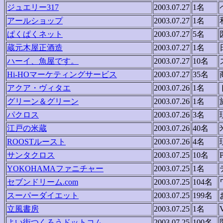
ジュエリー317
2003.07.27
1名
アールショップ
2003.07.27
1名
ぱくぱくネット
2003.07.27
5名
蔵元木屋正酒造
2003.07.27
1名
ハーイ、魚屋です。
2003.07.27
10名
Hi-HOマーケティングサービス
2003.07.27
35名
アクア・ヴィタエ
2003.07.26
1名
グリーン＆グリーン
2003.07.26
1名
パクロス
2003.07.26
3名
江戸の米蔵
2003.07.26
40名
ROOSTルースト
2003.07.26
4名
サンタクロス
2003.07.25
10名
YOKOHAMAファニチャー
2003.07.25
1名
セブンドリーム.com
2003.07.25
104名
スーパーダイエット
2003.07.25
199名
立風書房
2003.07.25
1名
よい街つくろうドットコム
2003.07.25
100名