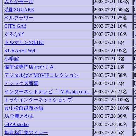
みたかモール
2003.07.21
103名
焼酎SQUARE
2003.07.21
500名
ベルフラワー
2003.07.21
25名
CITY GAS
2003.07.21
10名
ぐるなび
2003.07.21
16名
トルマリンのBHC
2003.07.21
1名
KURASHI Web
2003.07.21
95名
小学館
2003.07.21
3名
備前焼専門店 わかくさ
2003.07.21
1名
デジタルぱどMOVIEコレクション
2003.07.21
58名
アシックス商事
2003.07.21
2名
インターネットテレビ「TV-Kyoto.com」
2003.07.20
23名
トラヤインターネットショップ
2003.07.20
100名
豊中松前昆布本舗
2003.07.20
100名
JA全農とやま
2003.07.20
30名
GIZA studio
2003.07.20
30名
無農薬野菜のミレー
2003.07.20
5名