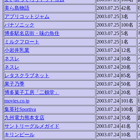
美ら島物語
2003.07.25
42名
アプリコットジャム
2003.07.25
3名
パナソニック
2003.07.25
100名
博多駅名店街・味の魚住
2003.07.25
5名
ミルクフロート
2003.07.25
1名
小岩井乳業
2003.07.24
12名
ネスレ
2003.07.24
10名
ネスレ
2003.07.24
20名
レタスクラブネット
2003.07.24
85名
果子乃季
2003.07.24
50名
博多菓子工房「二鶴堂」
2003.07.24
20名
movies.co.jp
2003.07.24
101名
集英社Sportiva
2003.07.24
100名
九州電力熊本支店
2003.07.24
35名
サントリーグルメガイド
2003.07.24
41名
キリンビール
2003.07.24
10名