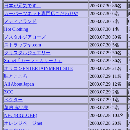
日本が元気です。
2003.07.30
86名
カーパーツネット専門店こだわりや
2003.07.30
6名
メディアランド
2003.07.30
7名
Hot Clothing
2003.07.30
1名
ノスタルジアローズ
2003.07.30
30名
ストラップヤ.com
2003.07.30
5名
クリスタルジュエリー
2003.07.29
50名
So-net「カーラ・カリーナ」
2003.07.29
36名
オリコンENTERTAINMENT SITE
2003.07.29
21名
味とこころ
2003.07.29
11名
All About Japan
2003.07.29
12名
ZCC
2003.07.29
2名
ベクター
2003.07.29
1名
菓房 赤い実
2003.07.29
5名
NEC(BIGLOBE)
2003.07.28
103名
オレンジページnet
2003.07.28
20名