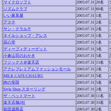
マイクロソフト
2003.07.31
20名
ジズムクラブ
2003.07.31
60名
いい家具屋
2003.07.31
1名
アステ
2003.07.31
2名
サン・クラルテ
2003.07.31
2名
ネイルショップ・アレス
2003.07.31
1名
花心堂
2003.07.31
1名
ディーブィディーゲット
2003.07.31
3名
小倉山荘のおかき
2003.07.31
5名
フジックス＠楽天店
2003.07.31
13名
アクレプレミアムファッションモール
2003.07.31
2名
MILK CAFE:CHAURU
2003.07.31
5名
肉の安田
2003.07.31
5名
Style Shop スターリング
2003.07.31
2名
ザ・ペットマート
2003.07.30
11名
楽天店舗2社
2003.07.30
33名
前田源商店
2003.07.30
2名