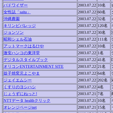
バドワイザー
2003.07.22
10名
女性誌「saita」
2003.07.22
60名
沖縄農園
2003.07.22
32名
キリンビバレッジ
2003.07.22
120名
ジョンソン
2003.07.22
30名
昭和シェル石油
2003.07.22
111名
アットマークはるひや
2003.07.22
10名
激安ハンコの東洋堂
2003.07.22
1名
デジタルスタイルブック
2003.07.22
41名
オリコンENTERTAINMENT SITE
2003.07.22
21名
益子焼窯元よこやま
2003.07.22
64名
ジェイエムシー
2003.07.22
202名
くすりのヨシハシ
2003.07.22
4名
じょうずにねっと!
2003.07.21
7名
NTTデータ healthクリック
2003.07.21
10名
オレンジページnet
2003.07.21
15名