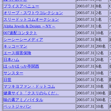
プライスアベニュー
2003.07.31
8名
オリーブ・スワトウコレクション
2003.07.31
2名
スリードットコムオークション
2003.07.31
1名
Alpha Jewels & Design ～NY～
2003.07.31
1名
007速配コンタクト
2003.07.31
10名
シーシーシーメディア
2003.07.31
8名
キッコーマン
2003.07.31
200名
エース損害保険
2003.07.31
12名
日本ハム
2003.07.31
20名
ほっかほっか亭関西
2003.07.31
6名
サンスター
2003.07.31
10名
日世
2003.07.31
35名
マツキヨファン・ドットコム
2003.07.31
10名
健康サイト「クスリのらくだ」
2003.07.31
100名
味の素アミノバイタル
2003.07.31
500名
ペットジャパン
2003.07.31
10名