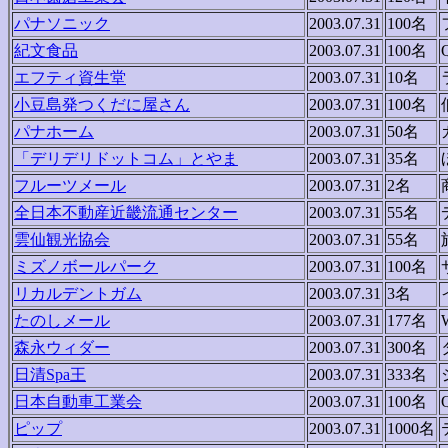
パナソニック
2003.07.31
100名
紀文食品
2003.07.31
100名
エフティ資生堂
2003.07.31
10名
小豆島発つくだに屋さん
2003.07.31
100名
パナホーム
2003.07.31
50名
「デリデリドットコム」とやま
2003.07.31
35名
フルーツメール
2003.07.31
2名
全日本不動産近畿流通センター
2003.07.31
55名
雲仙観光協会
2003.07.31
55名
ミズノボールパーク
2003.07.31
100名
リカルデントガム
2003.07.31
3名
たのしメール
2003.07.31
177名
森永ウィダー
2003.07.31
300名
日清Spa王
2003.07.31
333名
日本自動車工業会
2003.07.31
100名
ピップ
2003.07.31
1000名