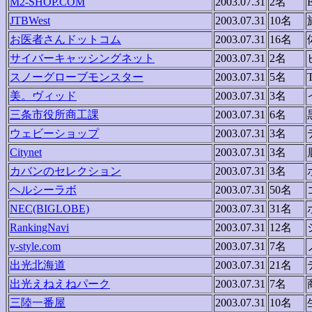
M2-SHOP.COM
2003.07.31
2名
JTBWest
2003.07.31
10名
お医者さんドットコム
2003.07.31
16名
サイバーキャッシングネット
2003.07.31
2名
スノーグローブモンスター
2003.07.31
5名
美。ヴィッド
2003.07.31
3名
三条市役所商工課
2003.07.31
6名
ウェビーショップ
2003.07.31
3名
Citynet
2003.07.31
3名
カバンのセレクション
2003.07.31
3名
ヘルシーラボ
2003.07.31
50名
NEC(BIGLOBE)
2003.07.31
31名
RankingNavi
2003.07.31
12名
y-style.com
2003.07.31
7名
出光北海道
2003.07.31
21名
出光えねえねパーク
2003.07.31
7名
三陸一番屋
2003.07.31
10名