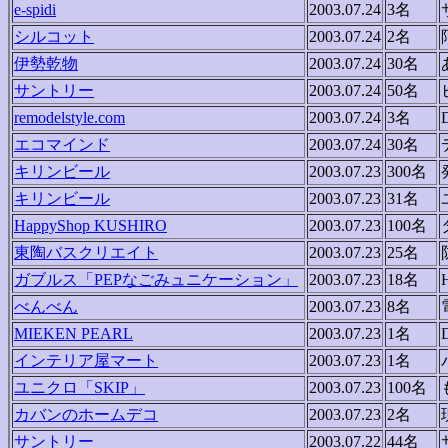
e-spidi
2003.07.24
3名
シルコット
2003.07.24
2名
伊勢乾物
2003.07.24
30名
サントリー
2003.07.24
50名
remodelstyle.com
2003.07.24
3名
エコマインド
2003.07.24
30名
キリンビール
2003.07.23
300名
キリンビール
2003.07.23
31名
HappyShop KUSHIRO
2003.07.23
100名
東陶バスクリエイト
2003.07.23
25名
ガブルス「PEPなごみュニケーション」
2003.07.23
18名
べんべん
2003.07.23
8名
MIEKEN PEARL
2003.07.23
1名
インテリア屋マート
2003.07.23
1名
ユニクロ「SKIP」
2003.07.23
100名
カバンのホームデコ
2003.07.23
2名
サントリー
2003.07.22
44名