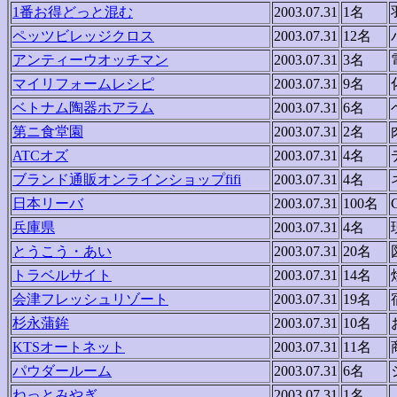
1番お得どっと混む
2003.07.31
1名
ペッツビレッジクロス
2003.07.31
12名
アンティーウオッチマン
2003.07.31
3名
マイリフォームレシピ
2003.07.31
9名
ベトナム陶器ホアラム
2003.07.31
6名
第ニ食堂園
2003.07.31
2名
ATCオズ
2003.07.31
4名
ブランド通販オンラインショップfifi
2003.07.31
4名
日本リーバ
2003.07.31
100名
兵庫県
2003.07.31
4名
とうこう・あい
2003.07.31
20名
トラベルサイト
2003.07.31
14名
会津フレッシュリゾート
2003.07.31
19名
杉永蒲鉾
2003.07.31
10名
KTSオートネット
2003.07.31
11名
パウダールーム
2003.07.31
6名
ねっとみやぎ
2003.07.31
1名