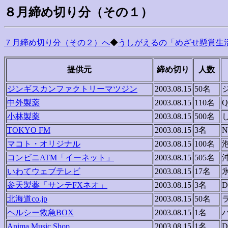
８月締め切り分（その１）
７月締め切り分（その２）へ
◆
うしがえるの「めざせ懸賞生活
提供元
締め切り
人数
ジンギスカンファクトリーマツジン
2003.08.15
50名
中外製薬
2003.08.15
110名
小林製薬
2003.08.15
500名
TOKYO FM
2003.08.15
3名
マコト・オリジナル
2003.08.15
100名
コンビニATM「イーネット」
2003.08.15
505名
いわてウェブテレビ
2003.08.15
17名
参天製薬「サンテFXネオ」
2003.08.15
3名
北海道co.jp
2003.08.15
50名
ヘルシー救急BOX
2003.08.15
1名
Anima Music Shop
2003.08.15
1名