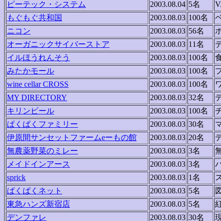
ピーテック・システム
2003.08.04
5名
もぐもぐ共和国
2003.08.03
100名
ニコン
2003.08.03
56名
オーガニックサイバーストア
2003.08.03
11名
イルほうれんそう
2003.08.03
100名
みたかモール
2003.08.03
100名
wine cellar CROSS
2003.08.03
100名
MY DIRECTORY
2003.08.03
32名
キリンビール
2003.08.03
100名
ぱくぱくファミリー
2003.08.03
30名
伊原間サンセットファームeーもの館
2003.08.03
20名
無農薬野菜のミレー
2003.08.03
3名
メイドインアース
2003.08.03
3名
sprick
2003.08.03
1名
ぱくぱくネット
2003.08.03
5名
東急ハンズ新宿店
2003.08.03
5名
デンファレ
2003.08.03
30名