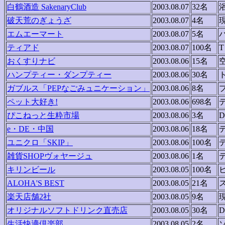
白鶴酒造 SakenaryClub
2003.08.07
32名
破天荒のぎょうざ
2003.08.07
4名
エムエーマート
2003.08.07
5名
ティアド
2003.08.07
100名
おくすりナビ
2003.08.06
15名
ハンプティー・ダンプティー
2003.08.06
30名
ガブルス「PEPなごみュニケーション」
2003.08.06
8名
ペット大好き!
2003.08.06
698名
ぴこねっと生粋市場
2003.08.06
3名
e・DE・中国
2003.08.06
18名
ユニクロ「SKIP」
2003.08.06
100名
雑貨SHOPヴォヤージュ
2003.08.06
1名
キリンビール
2003.08.05
100名
ALOHA'S BEST
2003.08.05
21名
楽天店舗2社
2003.08.05
9名
オリジナルソフトドリンク直売店
2003.08.05
30名
生活快適倶楽部
2003.08.05
2名