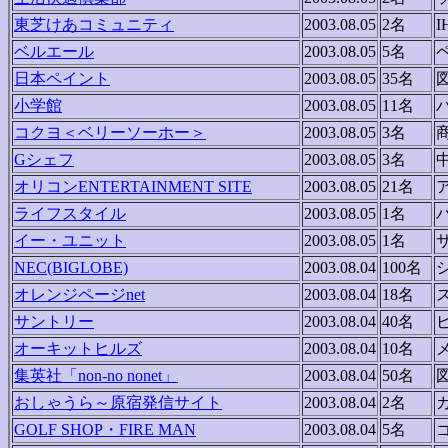
東芝けあコミュニティ
2003.08.05
2名
ベルエール
2003.08.05
5名
日本ペイント
2003.08.05
35名
小学館
2003.08.05
11名
コクヨ＜ベリーソーホー＞
2003.08.05
3名
Gシェフ
2003.08.05
3名
オリコンENTERTAINMENT SITE
2003.08.05
21名
ライフスタイル
2003.08.05
1名
イー・ユニット
2003.08.05
1名
NEC(BIGLOBE)
2003.08.04
100名
オレンジページnet
2003.08.04
18名
サントリー
2003.08.04
40名
オーキットヒルズ
2003.08.04
10名
集英社「non-no nonet」
2003.08.04
50名
おしゃうら～原宿発信サイト
2003.08.04
2名
GOLF SHOP・FIRE MAN
2003.08.04
5名