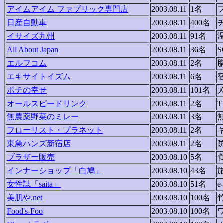
アイムアイム ファブリック専門店
2003.08.11
1名
日産自動車
2003.08.11
400名
イサイズ九州
2003.08.11
91名
All About Japan
2003.08.11
36名
S
エルフコム
2003.08.11
2名
エキサイトイズム
2003.08.11
6名
ポチの幸せ
2003.08.11
101名
オールスピードリンク
2003.08.11
2名
無農薬野菜のミレー
2003.08.11
3名
フローリスト・プラネット
2003.08.11
2名
東急ハンズ新宿店
2003.08.11
2名
ブラザー販売
2003.08.10
5名
インナーショップ「白鳩」
2003.08.10
43名
女性誌「saita」
2003.08.10
51名
e
美肌や.net
2003.08.10
100名
Food's-Foo
2003.08.10
100名