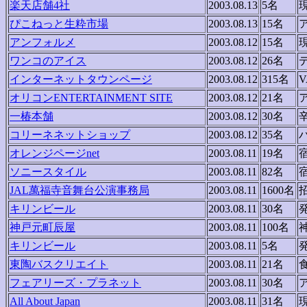
楽天店舗4社
2003.08.13
5名
ぴこねっと生粋市場
2003.08.13
15名
アンフォルメ
2003.08.12
15名
ワンコのアイス
2003.08.12
26名
インターネットタウンページ
2003.08.12
315名
オリコンENTERTAINMENT SITE
2003.08.12
21名
一椿本舗
2003.08.12
30名
コリーネネットショップ
2003.08.12
35名
オレンジページnet
2003.08.11
19名
ソニースタイル
2003.08.11
82名
JAL萬福寺音舞台公演事務局
2003.08.11
1600名
キリンビール
2003.08.11
30名
神戸元町辰屋
2003.08.11
100名
キリンビール
2003.08.11
5名
東陶バスクリエイト
2003.08.11
21名
フェアリーズ・プラネット
2003.08.11
30名
All About Japan
2003.08.11
31名