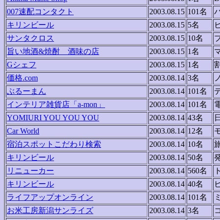
007速配コンタクト
2003.08.15
101名
キリンビール
2003.08.15
5名
サンタクロス
2003.08.15
10名
旨い地酒&焼酎 酒味の店
2003.08.15
1名
Gシェフ
2003.08.15
1名
価格.com
2003.08.14
3名
ぶるーまん
2003.08.14
101名
インテリア雑貨店「a-mon」
2003.08.14
101名
YOMIURI YOU YOU YOU
2003.08.14
43名
Car World
2003.08.14
12名
宿泊スポットこだわり検索
2003.08.14
10名
キリンビール
2003.08.14
50名
リニューカー
2003.08.14
560名
キリンビール
2003.08.14
40名
ライフアップオンライン
2003.08.14
101名
お米工房新潟サンライズ
2003.08.14
3名