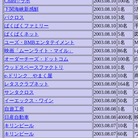
Chara☆ラボ
2003.08.10
100名
下関海峡新感鮮
2003.08.10
1名
パクロス
2003.08.10
3名
ぱくぱくファミリー
2003.08.10
30名
ぱくぱくネット
2003.08.10
5名
ユーズ・BMBエンタテイメント
2003.08.10
1名
映画「ムーンライト・マイル」
2003.08.10
86名
オーダーチーズ・ドットコム
2003.08.10
100名
ウッドスペースファクトリ
2003.08.10
1名
e-ドリンク やまく屋
2003.08.10
10名
レタスクラブネット
2003.08.09
164名
サンタクロス
2003.08.08
10名
イーエックス・ワイン
2003.08.08
50名
自遊工房
2003.08.08
1名
日産自動車
2003.08.08
4000名
キリンビール
2003.08.07
10名
キリンビール
2003.08.07
60名