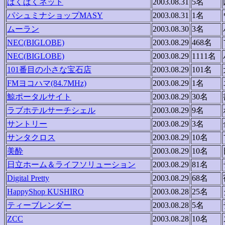
ぱくぱくネット
2003.08.31
5名
パシュミナショップMASY
2003.08.31
1名
ムーラン
2003.08.30
3名
NEC(BIGLOBE)
2003.08.29
468名
NEC(BIGLOBE)
2003.08.29
1111名
101番目の小さな宝石店
2003.08.29
101名
FMヨコハマ(84.7MHz)
2003.08.29
1名
鯨ポータルサイト
2003.08.29
30名
ラブホテルサーチシェル
2003.08.29
9名
サントリー
2003.08.29
3名
サンタクロス
2003.08.29
10名
美酔
2003.08.29
10名
日立ホーム＆ライフソリューション
2003.08.29
81名
Digital Pretty
2003.08.29
68名
HappyShop KUSHIRO
2003.08.28
25名
ティーブレンダー
2003.08.28
5名
ZCC
2003.08.28
10名