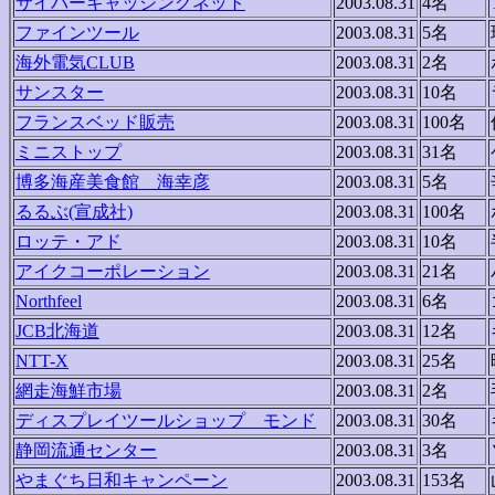
サイバーキャッシングネット
2003.08.31
4名
ファインツール
2003.08.31
5名
海外電気CLUB
2003.08.31
2名
サンスター
2003.08.31
10名
フランスベッド販売
2003.08.31
100名
ミニストップ
2003.08.31
31名
博多海産美食館 海幸彦
2003.08.31
5名
るるぶ(宣成社)
2003.08.31
100名
ロッテ・アド
2003.08.31
10名
アイクコーポレーション
2003.08.31
21名
Northfeel
2003.08.31
6名
JCB北海道
2003.08.31
12名
NTT-X
2003.08.31
25名
網走海鮮市場
2003.08.31
2名
ディスプレイツールショップ モンド
2003.08.31
30名
静岡流通センター
2003.08.31
3名
やまぐち日和キャンペーン
2003.08.31
153名