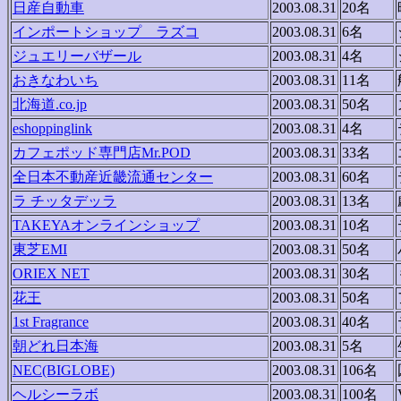
日産自動車
2003.08.31
20名
インポートショップ ラズコ
2003.08.31
6名
ジュエリーバザール
2003.08.31
4名
おきなわいち
2003.08.31
11名
北海道.co.jp
2003.08.31
50名
eshoppinglink
2003.08.31
4名
カフェポッド専門店Mr.POD
2003.08.31
33名
全日本不動産近畿流通センター
2003.08.31
60名
ラ チッタデッラ
2003.08.31
13名
TAKEYAオンラインショップ
2003.08.31
10名
東芝EMI
2003.08.31
50名
ORIEX NET
2003.08.31
30名
花王
2003.08.31
50名
1st Fragrance
2003.08.31
40名
朝どれ日本海
2003.08.31
5名
NEC(BIGLOBE)
2003.08.31
106名
ヘルシーラボ
2003.08.31
100名