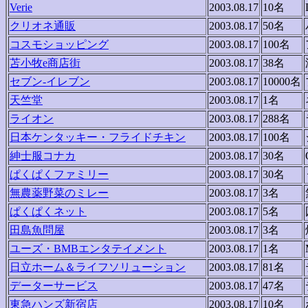
Verie
2003.08.17
10名
クリオネ通販
2003.08.17
50名
コスモショッピング
2003.08.17
100名
苫小牧e商店街
2003.08.17
38名
セブン-イレブン
2003.08.17
10000名
天竺堂
2003.08.17
1名
ライオン
2003.08.17
288名
日本ケンタッキー・フライドチキン
2003.08.17
100名
紳士服コナカ
2003.08.17
30名
ぱくぱくファミリー
2003.08.17
30名
無農薬野菜のミレー
2003.08.17
3名
ぱくぱくネット
2003.08.17
5名
田島魚問屋
2003.08.17
3名
ユーズ・BMBエンタテイメント
2003.08.17
1名
日立ホーム＆ライフソリューション
2003.08.17
81名
データーサービス
2003.08.17
47名
東急ハンズ新宿店
2003.08.17
10名