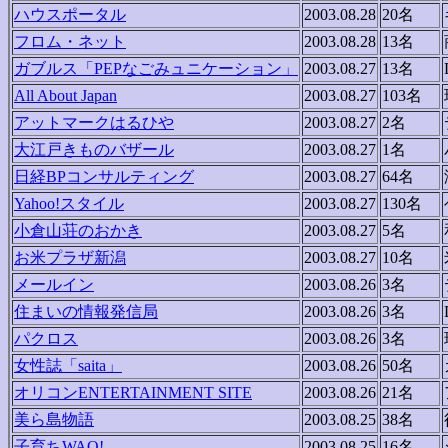
ハウスポータル
2003.08.28
20名
フロム・ネット
2003.08.28
13名
ガブルス「PEPなごみュニケーション」
2003.08.27
13名
All About Japan
2003.08.27
103名
アットマークはるひや
2003.08.27
2名
大江戸きものバザール
2003.08.27
1名
日経BPコンサルティング
2003.08.27
64名
Yahoo!スタイル
2003.08.27
130名
小倉山荘のおかき
2003.08.27
5名
お米プラザ新潟
2003.08.27
10名
メールイン
2003.08.26
3名
住まいの情報発信局
2003.08.26
3名
パクロス
2003.08.26
3名
女性誌「saita」
2003.08.26
50名
オリコンENTERTAINMENT SITE
2003.08.26
21名
美ら島物語
2003.08.25
38名
子育ちWAO!
2003.08.25
16名