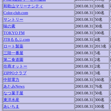
和歌山マリーナシティ
2003.08.31
100名
Color-club.com
2003.08.31
100名
サントリー
2003.08.31
50名
味の素
2003.08.31
30名
TOKYO FM
2003.08.31
100名
JTBるるぶ.com
2003.08.31
4名
ロート製薬
2003.08.31
2013名
三陸一番屋
2003.08.31
5名
第二食道園
2003.08.31
2名
住商オットー
2003.08.31
2名
ZIPPOクラブ
2003.08.31
3名
中部電力
2003.08.31
160名
あたみNews
2003.08.31
76名
なつ菓子屋
2003.08.31
50名
東洋水産
2003.08.31
300名
あいちま
2003.08.31
100名