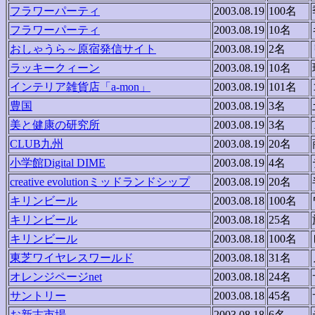
フラワーパーティ
2003.08.19
100名
フラワーパーティ
2003.08.19
10名
おしゃうら～原宿発信サイト
2003.08.19
2名
ラッキークィーン
2003.08.19
10名
インテリア雑貨店「a-mon」
2003.08.19
101名
豊国
2003.08.19
3名
美と健康の研究所
2003.08.19
3名
CLUB九州
2003.08.19
20名
小学館Digital DIME
2003.08.19
4名
creative evolutionミッドランドシップ
2003.08.19
20名
キリンビール
2003.08.18
100名
キリンビール
2003.08.18
25名
キリンビール
2003.08.18
100名
東芝ワイヤレスワールド
2003.08.18
31名
オレンジページnet
2003.08.18
24名
サントリー
2003.08.18
45名
お新古市場
2003.08.18
6名