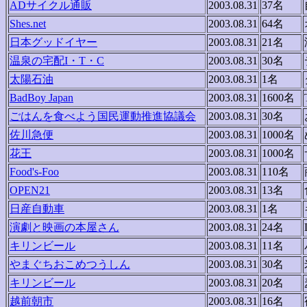
ADサイクル通販
2003.08.31
37名
Shes.net
2003.08.31
64名
日本グッドイヤー
2003.08.31
21名
温泉の宅配I・T・C
2003.08.31
30名
太陽石油
2003.08.31
1名
BadBoy Japan
2003.08.31
1600名
ごはんを食べよう国民運動推進協議会
2003.08.31
30名
佐川急便
2003.08.31
1000名
花王
2003.08.31
1000名
Food's-Foo
2003.08.31
110名
OPEN21
2003.08.31
13名
日産自動車
2003.08.31
1名
演劇と映画の本屋さん
2003.08.31
24名
キリンビール
2003.08.31
11名
やまぐちおこめつうしん
2003.08.31
30名
キリンビール
2003.08.31
20名
越前朝市
2003.08.31
16名