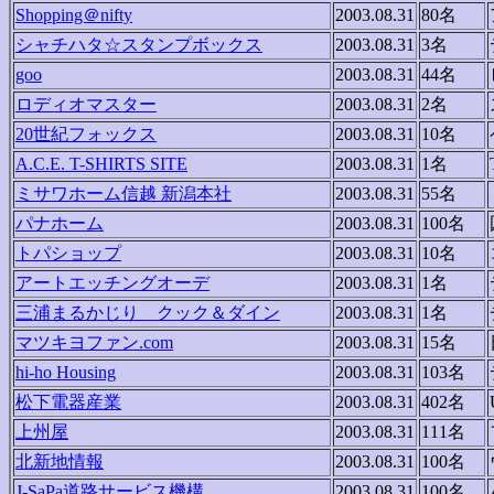
Shopping＠nifty
2003.08.31
80名
シャチハタ☆スタンプボックス
2003.08.31
3名
goo
2003.08.31
44名
ロディオマスター
2003.08.31
2名
20世紀フォックス
2003.08.31
10名
A.C.E. T-SHIRTS SITE
2003.08.31
1名
ミサワホーム信越 新潟本社
2003.08.31
55名
パナホーム
2003.08.31
100名
トパショップ
2003.08.31
10名
アートエッチングオーデ
2003.08.31
1名
三浦まるかじり クック＆ダイン
2003.08.31
1名
マツキヨファン.com
2003.08.31
15名
hi-ho Housing
2003.08.31
103名
松下電器産業
2003.08.31
402名
上州屋
2003.08.31
111名
北新地情報
2003.08.31
100名
J-SaPa道路サービス機構
2003.08.31
100名