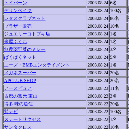
トイバーン
2003.08.24
6名
デリンベイク
2003.08.24
100名
レタスクラブネット
2003.08.24
86名
ブラザー販売
2003.08.24
10名
ジュエリーコトブキ店
2003.08.24
1名
米屋ふくち
2003.08.24
1名
無農薬野菜のミレー
2003.08.24
3名
ぱくぱくネット
2003.08.24
5名
ユーズ・BMBエンタテイメント
2003.08.24
1名
メガネスーパー
2003.08.24
20名
APCLUB SHOP
2003.08.24
20名
アースピュア
2003.08.23
11名
古都の窯元 東山
2003.08.23
3名
博多 味の魚住
2003.08.22
20名
髪ナビ
2003.08.22
100名
ステートサクセス
2003.08.22
1名
サンタクロス
2003.08.22
10名