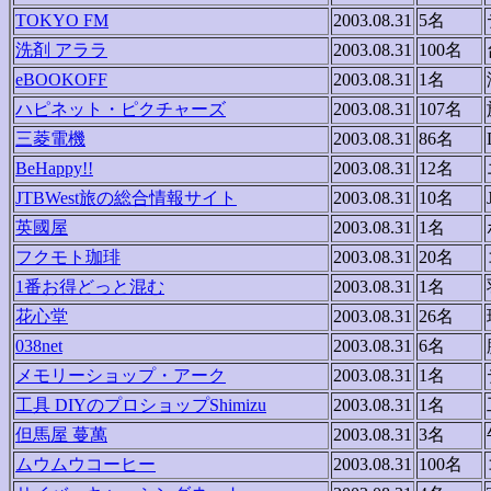
TOKYO FM
2003.08.31
5名
洗剤 アララ
2003.08.31
100名
eBOOKOFF
2003.08.31
1名
ハピネット・ピクチャーズ
2003.08.31
107名
三菱電機
2003.08.31
86名
BeHappy!!
2003.08.31
12名
JTBWest旅の総合情報サイト
2003.08.31
10名
英國屋
2003.08.31
1名
フクモト珈琲
2003.08.31
20名
1番お得どっと混む
2003.08.31
1名
花心堂
2003.08.31
26名
038net
2003.08.31
6名
メモリーショップ・アーク
2003.08.31
1名
工具 DIYのプロショップShimizu
2003.08.31
1名
但馬屋 蔓萬
2003.08.31
3名
ムウムウコーヒー
2003.08.31
100名