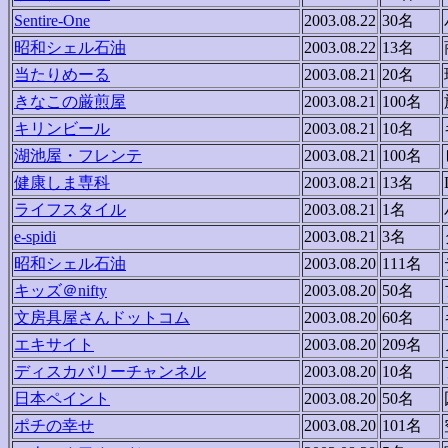
Sentire-One
2003.08.22
30名
昭和シェル石油
2003.08.22
13名
当たりめーる
2003.08.21
20名
きなこの厳煎屋
2003.08.21
100名
キリンビール
2003.08.21
10名
湖池屋・フレンテ
2003.08.21
100名
健康しま専科
2003.08.21
13名
ライフスタイル
2003.08.21
1名
e-spidi
2003.08.21
3名
昭和シェル石油
2003.08.20
111名
キッズ＠nifty
2003.08.20
50名
文房具屋さんドットコム
2003.08.20
60名
エキサイト
2003.08.20
209名
ディスカバリーチャンネル
2003.08.20
10名
日本ペイント
2003.08.20
50名
ポチの幸せ
2003.08.20
101名