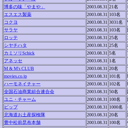
博多の味「やまや」
2003.08.31
21名
エスエス製薬
2003.08.31
103名
コクヨ
2003.08.31
3031名
サラヤ
2003.08.31
103名
ロッテ
2003.08.31
25名
シヤチハタ
2003.08.31
25名
カミソリSchick
2003.08.31
5名
アネッセ
2003.08.31
1名
M & M's CLUB
2003.08.31
20名
movies.co.jp
2003.08.31
101名
ハーモネイチャー
2003.08.31
102名
全国石油商業組合連合会
2003.08.31
50名
ユニ・チャーム
2003.08.31
100名
ピップ
2003.08.31
1000名
北海道お土産探検隊
2003.08.31
20名
豊中松前昆布本舗
2003.08.31
100名