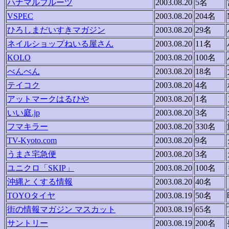
ハナマルフルーツ
2003.08.20
5名
VSPEC
2003.08.20
204名
ひろしまだいすきマガジン
2003.08.20
29名
ネイルショップねいる屋さん
2003.08.20
11名
KOLO
2003.08.20
100名
べんべん
2003.08.20
18名
テイコク
2003.08.20
4名
アットマークはるひや
2003.08.20
1名
いい庭.jp
2003.08.20
3名
フマキラー
2003.08.20
330名
TV-Kyoto.com
2003.08.20
9名
うまさ宅急便
2003.08.20
3名
ユニクロ「SKIP」
2003.08.20
100名
沖縄とくする情報
2003.08.20
40名
TOYOタイヤ
2003.08.19
50名
街の情報マガジン マスカット
2003.08.19
65名
サントリー
2003.08.19
200名