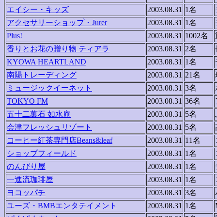
エイシー・キッズ
2003.08.31
1名
アクセサリーショップ・Jurer
2003.08.31
1名
Plus!
2003.08.31
1002名
香りとお花の贈り物 ティアラ
2003.08.31
2名
KYOWA HEARTLAND
2003.08.31
1名
南陽トレーディング
2003.08.31
21名
ミュージックイーネット
2003.08.31
3名
TOKYO FM
2003.08.31
36名
五十二萬石 如水庵
2003.08.31
5名
会津フレッシュリゾート
2003.08.31
5名
コーヒー紅茶専門店Beans&leaf
2003.08.31
11名
ショップフィールド
2003.08.31
1名
のんびり屋
2003.08.31
1名
一進流珈琲屋
2003.08.31
1名
ヨコッパチ
2003.08.31
3名
ユーズ・BMBエンタテイメント
2003.08.31
1名