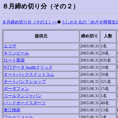
８月締め切り分（その２）
８月締め切り分（その１）へ
◆
うしがえるの「めざせ懸賞生活
提供元
締め切り
人数
エコザ
2003.08.31
1名
キリンビール
2003.08.31
20名
ロート製薬
2003.08.31
635名
NTTデータ healthクリック
2003.08.31
10名
オートバックスドットコム
2003.08.31
50名
オートバンクショップ
2003.08.31
321名
ボーダフォン
2003.08.31
15名
コールマンジャパン
2003.08.31
1名
バッドボーイスポーツ
2003.08.31
40名
東江物産
2003.08.31
13名
フルーツメール
2003.08.31
2名