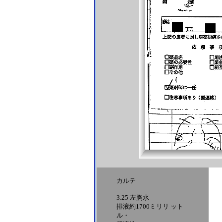
カルテ
3.25 左胸水
排液約1700ミリリ ット
ル・