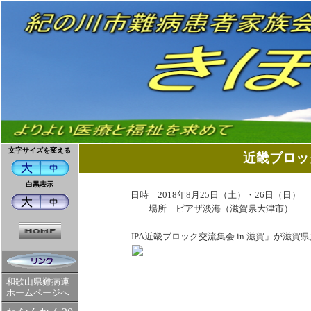
文字サイズを変える
近畿ブロッ
白黒表示
日時 2018年8月25日（土）・26日（日）
場所 ピアザ淡海（滋賀県大津市）
JPA近畿ブロック交流集会 in 滋賀」が
和歌山県難病連
ホームページへ