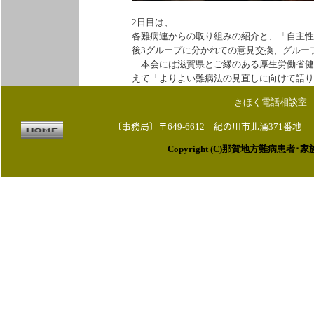
2日目は、
各難病連からの取り組みの紹介と、「自主性
後3グループに分かれての意見交換、グルー
本会には滋賀県とご縁のある厚生労働省健
えて「よりよい難病法の見直しに向けて語り
きほく
電話相談室 0
〔事務局〕
〒649-6612 紀の川市北涌371番地
Copyright (C)
那賀地方難病患者･家