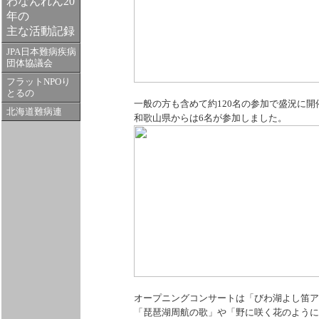
わなんれん20
年の
主な活動記録
JPA日本難病疾病
団体協議会
フラットNPOり
とるの
一般の方も含めて約120名の参加で盛況に開
北海道難病連
和歌山県からは6名が参加しました。
オープニングコンサートは「びわ湖よし笛ア
「琵琶湖周航の歌」や「野に咲く花のように