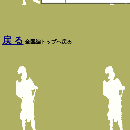
戻 る
全国編トップへ戻る