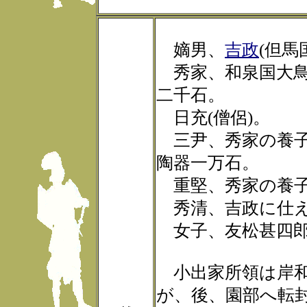
嫡男、
吉政
(但馬
秀家、和泉国大鳥
二千石。
日充(僧侶)。
三尹、秀家の養子
陶器一万石。
重堅、秀家の養子
秀清、吉政に仕
女子、友松甚四郎
小出家所領は岸和
が、後、園部へ転