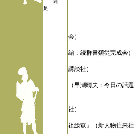
補
足
<<主要参
『尾張國誌
会）
『尾張群書
編：続群書類従完成会）
『日本系譜
講談社）
『織豊興亡
（早瀬晴夫：今日の話題
『日本城郭
『戦国人名
社）
『別冊歴史
祖総覧』（新人物往来社