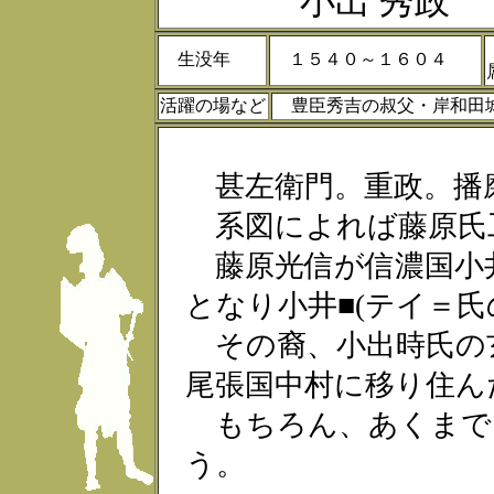
小出 秀政
生没年
１５４０～１６０４
活躍の場など
豊臣秀吉の叔父・岸和
甚左衛門。重政。播
系図によれば藤原氏
藤原光信が信濃国小井
となり小井■(テイ＝氏
その裔、小出時氏の
尾張国中村に移り住ん
もちろん、あくまで
う。