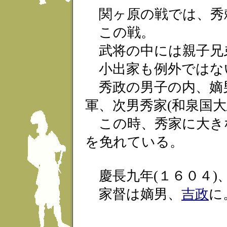
関ヶ原の戦では、秀
この戦。
武将の中には親子兄
小出家も例外ではな
秀政の男子の内、嫡
軍、次男秀家(和泉国
この時、秀家に大き
を免れている。
慶長九年(１６０４)
家督は嫡男、
吉政
に