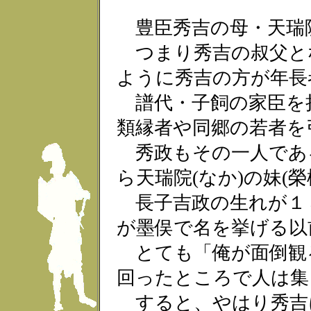
豊臣秀吉の母・天瑞院
つまり秀吉の叔父と
ように秀吉の方が年長
譜代・子飼の家臣を
類縁者や同郷の若者を
秀政もその一人であ
ら天瑞院(なか)の妹(
長子吉政の生れが１
が墨俣で名を挙げる以
とても「俺が面倒観
回ったところで人は集
すると、やはり秀吉