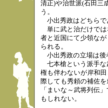
清正)や治世派(石田三
う。
小出秀政はどちらで
単に武と治だけでは
者と近国にて少領なが
られる。
小出秀政の立場は後
七本槍という派手な
権も伴わないが岸和田
際しても秀頼の補佐を
「まいな～武将列伝」
もしれない。