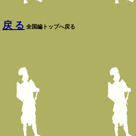
戻 る
全国編トップへ戻る