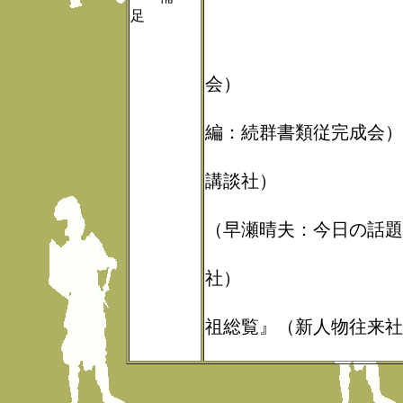
足
<<主要参
『尾張國誌
会）
『尾張群書
編：続群書類従完成会）
『日本系譜
講談社）
『織豊興亡
（早瀬晴夫：今日の話題
『戦国人名
社）
『別冊歴史
祖総覧』（新人物往来社