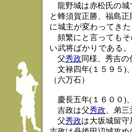
龍野城は赤松氏の城
と蜂須賀正勝、福島正
に城主が変わってきた
頻繁にと言ってもそ
い武将ばかりである。
父
秀政
同様、秀吉の
文禄四年(１５９５)
（六万石）
慶長五年(１６００)
吉政は父
秀政
、弟三
父
秀政
は大坂城留守
吉政は丹後田辺城攻め