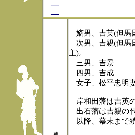
嫡男、吉英(但馬
次男、吉親(但馬
主)。
三男、吉景
四男、吉成
女子、松平忠明
岸和田藩は吉英
出石藩は吉親の
以降、幕末まで
補