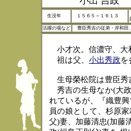
小出 吉政
生没年
１５６５～１６１３
活躍の場など
豊臣秀吉の従弟・岸和田
小才次。信濃守、大
祖は父、
小出秀政
を
生母榮松院は豊臣秀
秀吉の生母なか(大政
れているが、『織豊興
員の娘として、杉原家
父)妻、加藤清忠(加藤