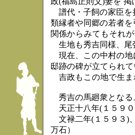
政(福島正則父)妻を 
譜代・子飼の家臣を
類縁者や同郷の若者を
関係からみてもそれが
生地も秀吉同様、尾
現在、この中村の地
邸跡の碑が立てられて
吉政もこの地で生ま
秀吉の馬廻衆となる
天正十八年(１５９０
文禄二年(１５９３)
万石）