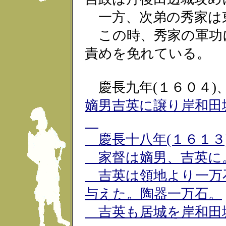
一方、次弟の秀家は
この時、秀家の軍功
責めを免れている。
慶長九年(１６０４)
嫡男吉英に譲り岸和田
慶長十八年(１６１３
家督は嫡男、吉英に
吉英は領地より一万石
与えた。陶器一万石。
吉英も居城を岸和田