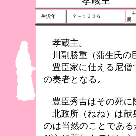
孝蔵主
主
生没年
？～１６２６
孝蔵主。
川副勝重（蒲生氏の
豊臣家に仕える尼僧
の奏者となる。
豊臣秀吉はその死に
北政所（ねね）は献
のは当然のことである