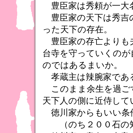
豊臣家は秀頼が一大
豊臣家の天下は秀吉
った天下の存在。
豊臣家の存亡よりも
台寺を守っていくのが
のではあるまいか。
孝蔵主は辣腕家であ
このまま余生を過ご
天下人の側に近侍して
徳川家からもいい条
（のち２００石の知