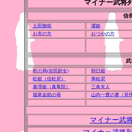
マイナー武将
信長を
土田御前
濃姫
お市の方
おつやの方
武将
乾の局(吉田尉女)
朝日姫
松姫（信松尼）
寿桂尼
真理姫（真竜院）
三条夫人
堀尾金助の母
山内一豊の妻（見
マイナー武