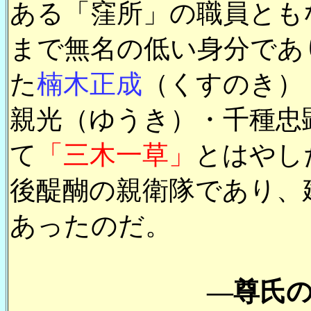
ある「窪所」の職員とも
まで無名の低い身分であ
た
楠木正成
（くすのき）
親光（ゆうき）・千種忠
て
「三木一草」
とはやし
後醍醐の親衛隊であり、
あったのだ
。
―尊氏