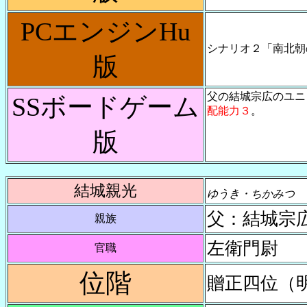
PCエンジンHu
シナリオ２「南北朝
版
父の結城宗広のユニ
SSボードゲーム
配能力３
。
版
結城親光
ゆうき・ちかみつ
父：結城宗
親族
左衛門尉
官職
位階
贈正四位（明