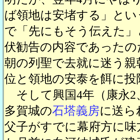
ば領地は安堵する」とい
で「先にもそう伝えた」
伏勧告の内容であったの
朝の列聖で去就に迷う親
位と領地の安泰を餌に投
そして興国4年（康永2、
多賀城の
石塔義房
に送ら
父子がすでに幕府方に味