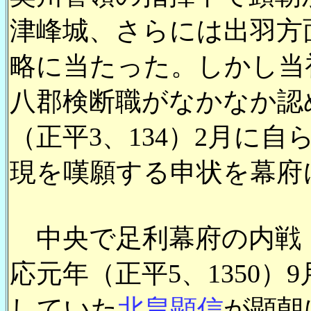
津峰城、さらには出羽方
略に当たった。しかし当
八郡検断職がなかなか認
（正平3、134）2月に
現を嘆願する申状を幕府
中央で足利幕府の内戦
応元年（正平5、1350
していた
北畠顕信
が顕朝