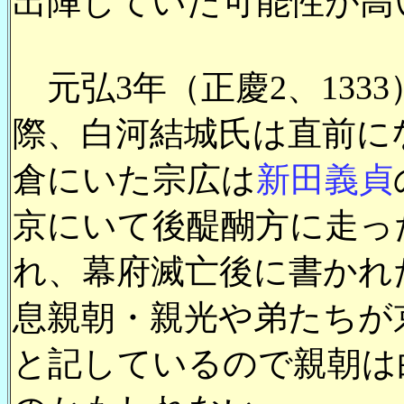
出陣していた可能性が高
元弘3年（正慶2、133
際、白河結城氏は直前に
倉にいた宗広は
新田義貞
京にいて後醍醐方に走っ
れ、幕府滅亡後に書かれ
息親朝・親光や弟たちが
と記しているので親朝は