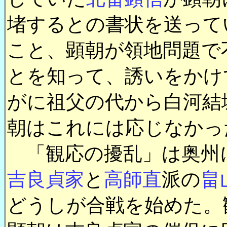
堵するとの書状を送って
こと、顕朝が領地問題で
とを知って、誘いをかけ
がに祖父の代から白河結
朝はこれには応じなかっ
「観応の擾乱」は奥州
吉良貞家
と
高師直
派の
畠
どうしが合戦を始めた。観