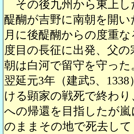
その後九州から東上し
醍醐が吉野に南朝を開いた
月に後醍醐からの度重な
度目の長征に出発、父の
朝は白河で留守を守った
翌延元3年（建武5、133
ける顕家の戦死で終わり
への帰還を目指したが嵐
のままその地で死去して