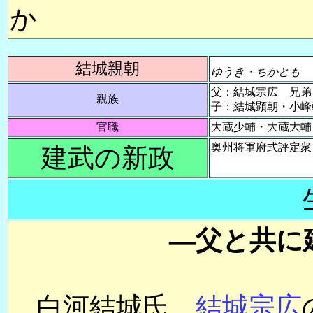
か
結城親朝
ゆうき・ちかとも
父：結城宗広 兄弟
親族
子：結城顕朝・小峰
官職
大蔵少輔・大蔵大輔
奥州将軍府式評定衆
建武の新政
―父と共に
白河結城氏、
結城宗広