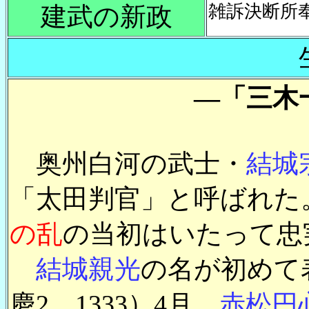
雑訴決断所
建武の新政
―「三木
奥州白河の武士・
結城
「太田判官」と呼ばれた
の乱
の当初はいたって忠
結城親光
の名が初めて
慶2、1333）4月、
赤松円