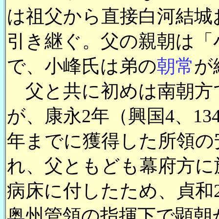
は祖父から直接白河結城
引き継ぐ。父の親朝は「
で、小峰氏は弟の
朝常
が
父と共に初めは南朝方
が、康永2年（興国4、13
年までに獲得した所領の
れ、父ともども幕府方に
病床に付したため、貞和2
奥州管領の指揮下で顕朝