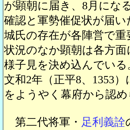
が顕朝に届き、8月にな
確認と軍勢催促状が届い
城氏の存在が各陣営で重
状況のなか顕朝は各方面
様子見を決め込んでいる
文和2年（正平8、135
をようやく幕府から認め
第二代将軍・
足利義詮