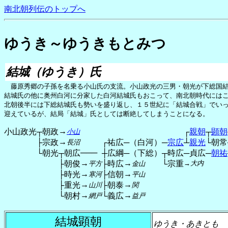
南北朝列伝のトップへ
ゆうき～ゆうきもとみつ
結城（ゆうき）氏
藤原秀郷の子孫を名乗る小山氏の支流。小山政光の三男・朝光が下総国結
結城氏の他に奥州白河に分家した白河結城氏もおこって、南北朝時代には
北朝後半には下総結城氏も勢いを盛り返し、１５世紀に「結城合戦」でい
迎えているが、結局「結城」氏としては断絶してしまうことになる。
→
小山政光
┬朝政
┌
親朝
┬
顕朝
小山
→
├宗政
┌祐広
─（白河）
─
宗広
┴
親光
└朝常
長沼
───
└朝光
┬朝広
┼広綱
─（下総）
┬時広
─貞広
─
朝祐
→
→
├朝俊
├時広
└宗重
→大内
平方
金山
→
→
├時光
├信朝
寒河
平山
→
→
├重光
├朝泰
山川
関
→
→
└朝村
└義広
網戸
益戸
結城顕朝
ゆうき・あきとも