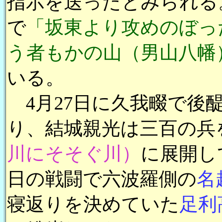
指示を送ったとみられる
で
「坂東より攻めのぼっ
う者もかの山（男山八幡
いる。
4月27日に久我畷で後
り、結城親光は三百の兵
川にそそぐ川）
に展開し
日の戦闘で六波羅側の
名
寝返りを決めていた
足利