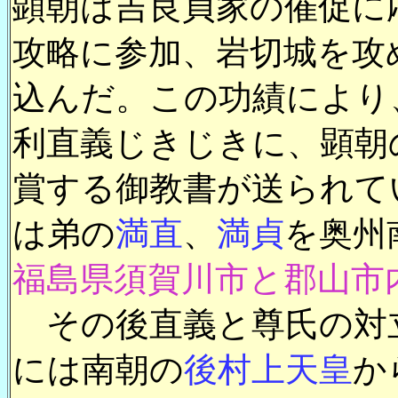
顕朝は吉良貞家の催促に
攻略に参加、岩切城を攻
込んだ。この功績により
利直義じきじきに、顕朝
賞する御教書が送られて
は弟の
満直
、
満貞
を奥州
福島県須賀川市と郡山市
その後直義と尊氏の対立
には南朝の
後村上天皇
か