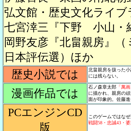
弘文館・歴史文化ライブラ
七宮涬三『下野 小山・
岡野友彦『北畠親房』（
日本評伝選）ほか
北畠親房を扱った小
歴史小説では
には残らない。
石ノ森章太郎
「萬画
漫画作品では
に描かれ、親房の頑
面が印象的。佐藤進
PCエンジンCD
このゲームではなぜ
戦闘58・忠誠43・婆
版