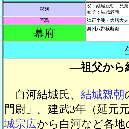
父：結城親朝 兄弟
親族
養子：結城満朝
官職
弾正小弼・大膳大夫
奥州八郡検断職
幕府
―祖父から
白河結城氏、
結城親朝
門尉」。建武3年（延元元、
城宗広
から白河など各地