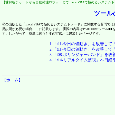
【株解析チャートから自動発注ロボットまで ExcelVBAで極めるシステム
ツール
私の出版した「ExcelVBAで極めるシステムトレード」に関数する質問
足説明が必要な場合ここに記載します。 実際の内容はPART○○のツール
す。したがって、簡単に言うと本の宣伝用に追加したページです。
1.「t11-今日の値動き」を改善し
2.「t11-今日の値動き」を改善
3.「t08-ボリンジャーバンド」
4.「t14-リアルタイム監視」へ
【ホ－ム】