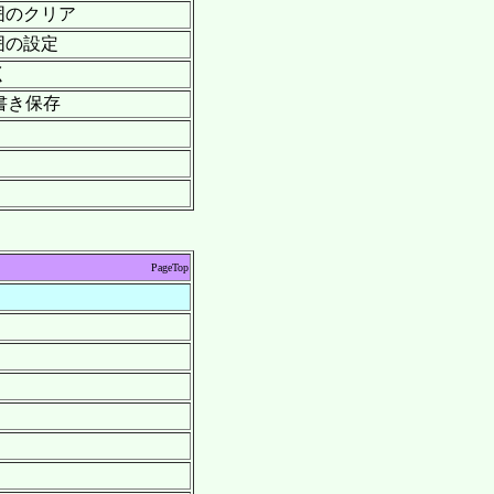
範囲のクリア
範囲の設定
く
上書き保存
PageTop