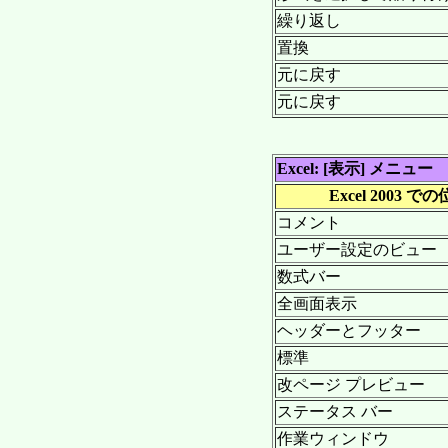
繰り返し
置換
元に戻す
元に戻す
Excel: [表示] メニュー
Excel 2003 で
コメント
ユーザー設定のビュー
数式バー
全画面表示
ヘッダーとフッター
標準
改ページ プレビュー
ステータス バー
作業ウィンドウ