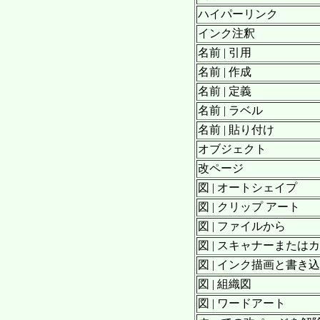
ハイパーリンク
インク注釈
名前 | 引用
名前 | 作成
名前 | 定義
名前 | ラベル
名前 | 貼り付け
オブジェクト
改ページ
図 | オートシェイプ
図 | クリップ アート
図 | ファイルから
図 | スキャナーまたは
図 | インク描画と書き
図 | 組織図
図 | ワードアート