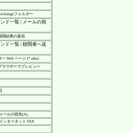
xchangeフォルダー
マンド一覧 | メールの宛
| 校閲結果の返信
マンド一覧 | 校閲者へ送
Web ページ (*.mht)
| ブラウザーでプレビュー
刷
ールの宛先(A)...
インターネット FAX