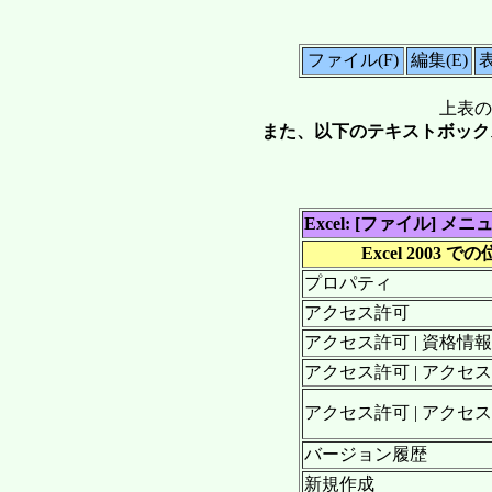
ファイル(F)
編集(E)
表
上表の
また、以下のテキストボック
Excel: [ファイル] メニ
Excel 2003 で
プロパティ
アクセス許可
アクセス許可 | 資格情
アクセス許可 | アクセ
アクセス許可 | アクセ
バージョン履歴
新規作成