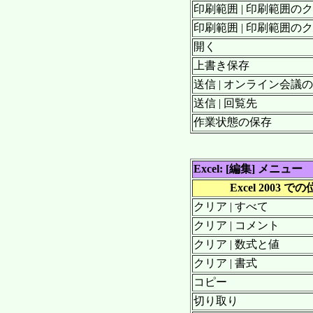
印刷範囲 | 印刷範囲の
印刷範囲 | 印刷範囲の
開く
上書き保存
送信 | オンライン会議
送信 | 回覧先
作業状態の保存
Excel: [編集] メニュー
Excel 2003 で
クリア | すべて
クリア | コメント
クリア | 数式と値
クリア | 書式
コピー
切り取り