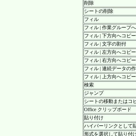
削除
シートの削除
フィル
フィル | 作業グループ
フィル | 下方向へコピー
フィル | 文字の割付
フィル | 左方向へコピー
フィル | 右方向へコピー
フィル | 連続データの
フィル | 上方向へコピー
検索
ジャンプ
シートの移動またはコ
Office クリップボード
貼り付け
ハイパーリンクとして
形式を選択して貼り付