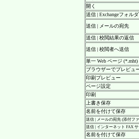
開く
送信 | Exchangeフォル
送信 | メールの宛先
送信 | 校閲結果の返信
送信 | 校閲者へ送信
単一 Web ページ (*.mht)
ブラウザーでプレビュ
印刷プレビュー
ページ設定
印刷
上書き保存
名前を付けて保存
送信 | メールの宛先 (添付ファイ
送信 | インターネット FAX 
名前を付けて保存