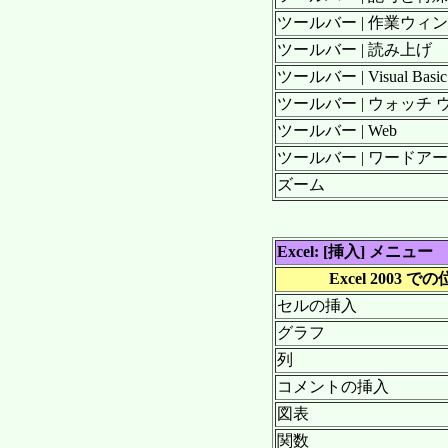
ツールバー | 作業ウィ
ツールバー | 読み上げ
ツールバー | Visual Basic 
ツールバー | ウォッチ
ツールバー | Web
ツールバー | ワードア
ズーム
Excel: [挿入] メニュー
Excel 2003 で
セルの挿入
グラフ
列
コメントの挿入
図表
関数