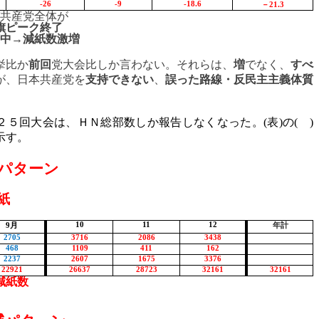
-26
-9
-18.6
－
21.3
共産党全体が
旗ピーク終了
中→減紙数激増
挙比か
前回
党大会比しか言わない。それらは、
増
でなく、
すべ
が、日本共産党を
支持できない
、
誤った路線・反民主主義体質
２５回大会は、ＨＮ総部数しか報告しなくなった。
(
表
)
の
(
)
示す。
パターン
紙
10
11
12
9
月
年計
2705
3716
2086
3438
468
1109
411
162
2237
2607
1675
3376
22921
26637
28723
32161
32161
減紙数