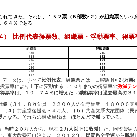
られてきた。それは、
１Ｎ２票（Ｎ部数×２）が組織票
という
．６４％
である。
４
)
比例代表得票数、組織票・浮動票率、得票
組織票
浮動票率
380
216
328
132
286
152
272
183
240
148
200
257
192
313
データは、すべて
比例代表
。組織票とは、日曜版
Ｎ×２
(
万票
)
投票率により上下に変動する→１０年までの得票率の
激減テン
得票率は、１０．７４％に増えた→浮動票率は過去最高の３１
組織（３１．８万党員、２２００人の党専従者、１８０００支
、
（４）
共産党後援会３４万人、
（５）
共産党系大衆団体（民
礎
となる。それらの構成員数は、
ほとんどで減って
いる。
』当時２０万人から、現在
２万人以下に激減
した。同盟費納
い。東大教養部自治会は、２０１２年、
民青系全学連
から
脱退