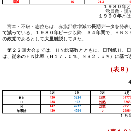
増減
－
16
－
21.3
－
0
１９８０年
と
党員数・読
１９９０年
とは
宮本・不破・志位らは、赤旗部数増減の
長期データ
を発表
て減って
いる。
１９８０年
ピーク以降、
３４年間
で、ＨＮ３
の政党
であるとして
大量離脱
してきた。
第２２回大会までは、ＨＮ総部数とともに、日刊紙Ｈ、日
は、従来のＨＮ比率（Ｈ１７．５％、Ｎ８２．５％）に基づ
（表９
1
月
2
月
3
月
4
月
430
5224
3477
ＨＮ
沈黙
288
492
5265
Ｈ
沈黙
142
4732
2951
Ｎ
沈黙
430
4794
2998
年累計
？
１５