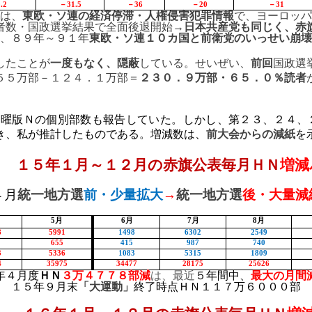
.2
－
31.5
－
36
－
20
－
31
は、
東欧・ソ連の経済停滞・人権侵害犯罪情報
で、ヨーロッパ
者数・国政選挙結果で全面後退開始
→日本共産党も同じく、赤
、８９年～９１年
東欧・ソ連１０カ国と前衛党のいっせい崩壊
したことが
一度もなく、隠蔽
している。せいぜい、
前回
国政選
５５万部－１２４．１万部＝
２３０．９万部・６５．０％読者
曜版Ｎの個別部数も報告していた。しかし、第２３、２４、
き、私が推計したものである。増減数は、
前大会からの減紙
を
） １５年１月～１２月の赤旗公表毎月ＨＮ
増減
４月
統一地方選
前・少量拡大
→
統一地方選
後・大量減
5
月
6
月
7
月
8
月
8
5991
1498
6302
2549
655
415
987
740
3
5336
1083
5315
1809
4
35975
34477
28175
25626
年４月度
ＨＮ
３万４７７８部減
は、最近
５年間中、
最大の月間
１５年９月末
「大運動」
終了時点ＨＮ１１７万６０００部