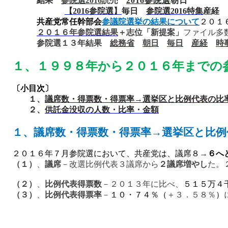
結果
参院選2016
読売
2016
参院選
朝日
【2016
参院選】
毎日
参院選2016
特集
産経
共産党常任幹部会
参議院選挙の結果について
２０１
２０１６年参院選結果
＋志位「新提案」
ファイル多
参院選１３年結果
総務
省
朝日
毎日
産経
時
１、
１９９８年から２０１６年までの
〔小目次〕
１、
議席数・得票数・得票率→選挙区と比例代表の比
２、
供託金没収の人数・比率・金額
１、
議席数・得票数・得票率
→
選挙区と比例
２０１６年７月参院選において、共産党は、議席８
→
６へ
（１）
、
議席
－改選比例代表３議席から
２議席増やし
た。
（２）
、
比例代表
得票数
－２０１３年に比べ、
５１５万４
（３）
、
比例代表得票率
－
１０・７４％（
＋３．５８％
）