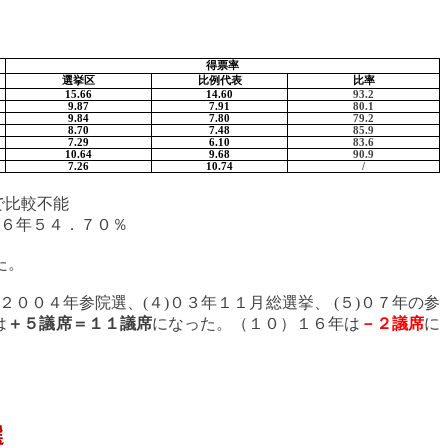
得票率
選挙区
比例代表
比率
15.66
14.60
93.2
9.87
7.91
80.1
9.84
7.80
79.2
8.70
7.48
85.9
7.29
6.10
83.6
10.64
9.68
90.9
7.26
10.74
/
で比較不能
６年５４．７０％
た。
２００４年参院選、
(
４
)
０３年１１月総選挙、
(
５
)
０７年の参
は
＋５議席＝１１議席
になった。（１０）１６年は
－２議席
に
選