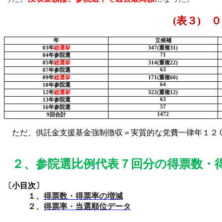
(
表３
)
０
年
立候補
03
年
総選挙
347(
重複
31)
71
04
年
参院選
05
年
総選挙
314(
重複
22)
63
07
年参院選
09
年
総選挙
171(
重複
60)
64
10
年参院選
12
年
総選挙
322(
重複
12)
63
13
年参院選
57
16
年参院選
1472
9
回合計
ただ、供託金支援基金強制徴収＝実質的な党費一律年１２
２、
参院選比例代表７回分の得票数・
〔小目次〕
１、
得票数・得票率の増減
２、
得票率・当選順位データ