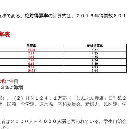
意味である。
絶対得票率
の計算式は、２０１６年得票数６０１
率表
得票率
絶対得票率
14.60
8.27
7.91
4.25
7.80
4.25
7.48
4.24
6.10
3.40
9.68
4.93
10.74
5.64
ポ
に注目
３％に激増
部）、
（２）
ＨＮ１２４．１万部（「しんぶん赤旗」日刊紙２
青、民商、全労連、原水協、平和委員会、新婦人、民医連、学
入者は２０００人～
４０００人弱
と言われている。学生自治会
した。