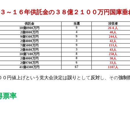
３～１６年供託金の３８億２１００万円国庫垂
供託金
当選
没収者
9
10
億
8900
万円
26
４人
4
2
億
8800
万円
40
人
9
9
億
9300
万円
244
人
3
2
億
4000
万円
42
人
9
7
億
5000
万円
153
人
3
2
億
4600
万円
43
人
8
10
億
7100
万円
258
人
8
2
億
4000
万円
30
人
6
2
億
9700
万円
33
人
67
41
億
4300
万円
1107
人
００円値上げという党大会決定は
誤り
として
反対
し、その
強制
得票率