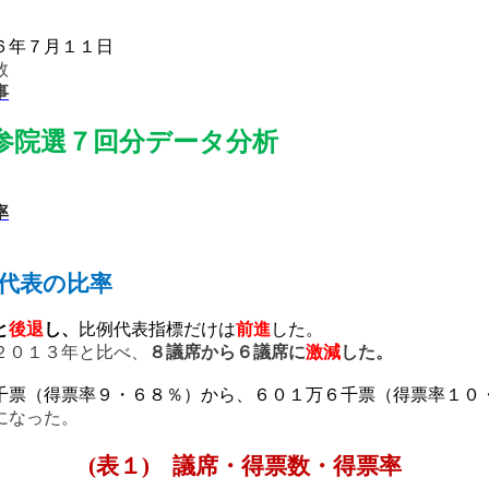
６年７月１１日
数
事
参院選７回分データ分析
率
代表の比率
と
後退
し、
比例代表指標だけは
前進
した。
２０１３年と比べ、
８議席から６議席に
激減
した。
千票（得票率９・６８％）から、６０１万６千票（得票率１０
になった。
(
表１
)
議席・得票数・得票率