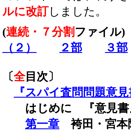
ルに改訂
しました。
(
連続・７分割
ファイル
)
（２）
２部
３部
〔
全
目次〕
『スパイ査問問題意見
はじめに 『意見書
第一章
袴田・宮本