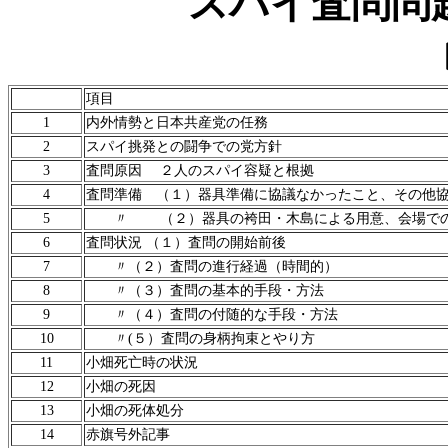
スパイ査問問
項目
1
内外情勢と日本共産党の任務
2
スパイ挑発との闘争での党方針
3
査問原因 ２人のスパイ容疑と根拠
4
査問準備 （１）器具準備に協議なかったこと、その他
5
〃 （２）器具の袴田・木島による用意、会場で
6
査問状況 （１）査問の開始前後
7
〃（２）査問の進行経過（時間的）
8
〃（３）査問の基本的手段・方法
9
〃（４）査問の付随的な手段・方法
10
〃
(
５）査問の身柄拘束とやり方
11
小畑死亡時の状況
12
小畑の死因
13
小畑の死体処分
14
赤旗号外記事