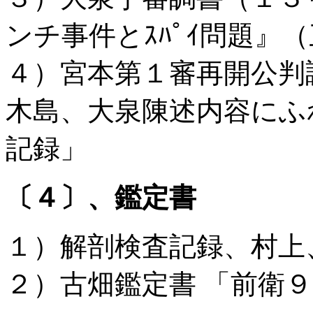
ンチ事件とｽﾊﾟｲ問題』
４）宮本第１審再開公判
木島、大泉陳述内容にふ
記録」
〔４〕、鑑定書
１）解剖検査記録、村上
２）古畑鑑定書 「前衛