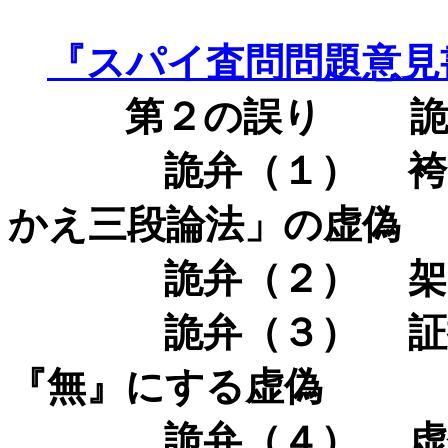
『スパイ査問問題意見
第２の誤り
詭弁
詭弁（１） 袴田陳
かえ三段論法」の虚偽
詭弁（２） 架空の
詭弁（３） 証拠能
『無』にする虚偽
詭弁（４） 虚偽規