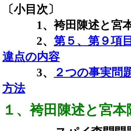
〔小目次〕
1
、袴田陳述と宮
2
、
第５、第９項
違点の内容
3
、
２つの事実問
方法
１、袴田陳述と宮本