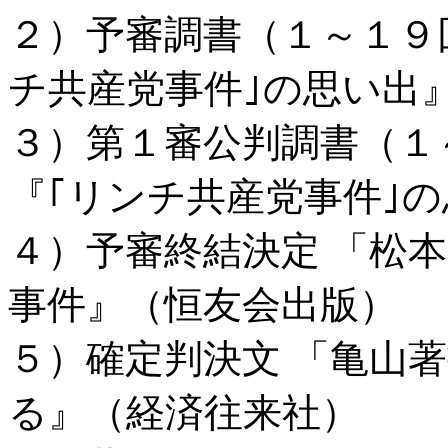
２）予審調書（１～１９
チ共産党事件｣の思い出
３）第１審公判調書（１
『｢リンチ共産党事件｣
４）予審終結決定 「松
事件』（恒友会出版）
５）確定判決文 「亀山
る』（経済往来社）