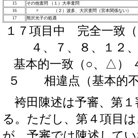
15
その他査問 （１）大串査問
16
〃 （２）波多、大沢査問（宮本関係ない）
17
熊沢光子の処遇
１７項目中 完全一致（
４、７、８、１２
基本的一致（○、△）
５ 相違点（基本的不
袴田陳述は予審、第１
る。ただし、第４項目は
が、予審では陳述してい