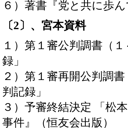
６）著書『党と共に歩ん
〔
2
〕、宮本資料
１）第１審公判調書（１
録」
２）第１審再開公判調書
判記録」
３）予審終結決定 「松
事件』（恒友会出版）