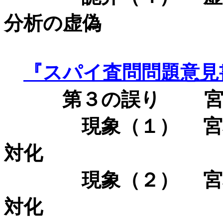
分析の虚偽
『スパイ査問問題意見
第３の誤り
宮本
現象（１） 宮本陳
対化
現象（２） 宮本闘
対化