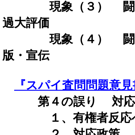
現象（３） 闘争で
過大評価
現象（４） 闘争記
版・宣伝
『スパイ査問問題意見
第４の誤り
対応
１、有権者反応へ
２、対応政策