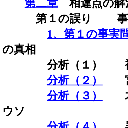
第二章
相違点の解
第１の誤り 事
1
、第１の事実
の真相
分析（１） 袴
分析（２）
宮
分析（３）
木島
ウソ
分析（４）
器