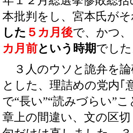
年１２月総選挙惨敗総括
本批判をし、宮本氏がそ
した
５カ月後
で、かつ、
カ月前
という時期
でした
３人のウソと詭弁を論
とした、理詰めの党内｢
で“長い”“読みづらい”
章上の間違い、文の区切