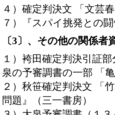
４）確定判決文 「文芸
７）『スパイ挑発との闘
〔
3
〕、その他の関係者
１）袴田確定判決引証部
泉の予審調書の一部 「
２）秋笹確定判決文 「竹
問題』（三一書房）
３）大泉予審調書（１３