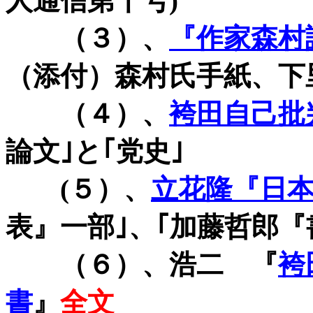
人通信第十号
)
（３）、
『作家森村
（添付）森村氏手紙、下
（４）、
袴田自己批
論文｣と｢党史｣
(
５）、
立花隆『日
表』一部｣、｢加藤哲郎『
（６）、浩二 『
袴
書
』
全文