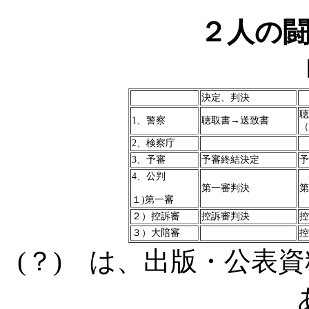
２人の
決定、判決
聴
1
、警察
聴取書→送致書
（
2
、検察庁
3
、予審
予審終結決定
予
4
、公判
第一審判決
第
１
)
第一審
２）控訴審
控訴審判決
控
３）大陪審
控
(
？
)
は、出版・公表資