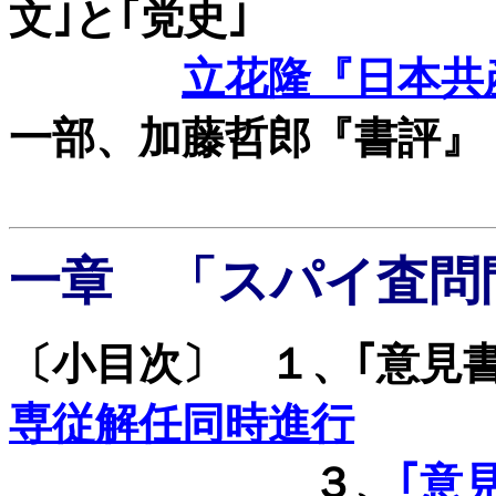
文｣と｢党史｣
立花隆『日本共
一部、加藤哲郎『書評』
一章 「スパイ査問
〔小目次〕 １、｢意見
専従解任同時進行
３、
｢意