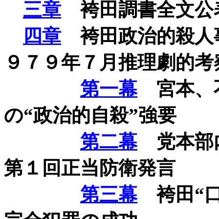
三章
袴田調書全文公
四章
袴田政治的殺人
９７９年７月推理劇的考
第一幕
宮本、
の“政治的自殺”強要
第二幕
党本部内
第１回正当防衛発言
第三幕
袴田“口