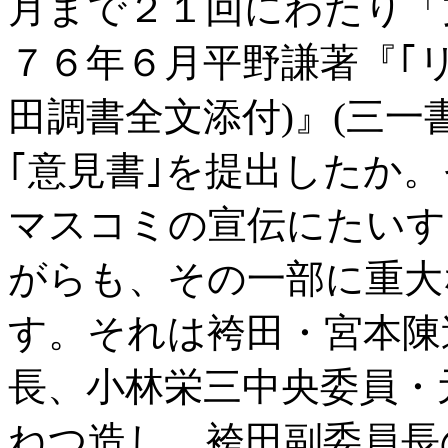
月まで２１回にわたり「
７６年６月平野謙著『｢
田調書全文添付
)
』
(
三一
｢意見書｣を提出したか
マスコミの宣伝にたいす
がらも、その一部に重大
す。それは袴田・宮本陳
長、小林栄三中央委員・
ねつ造し、袴田副委員長