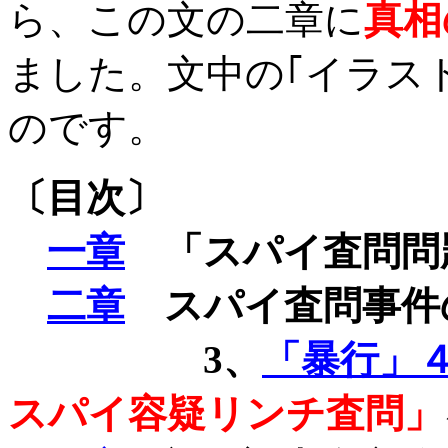
ら、この文の二章に
真相
ました。文中の｢イラス
のです。
〔目次〕
一章
「スパイ査問問
二章
スパイ査問事件
3
、
「暴行」
スパイ容疑リンチ査問」