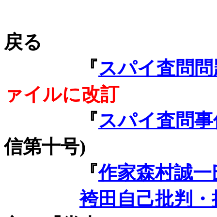
戻る
『
スパイ査問問
ァイルに改訂
『
スパイ査問事
信第十号
)
『
作家森村誠一
袴田自己批判・