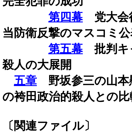
完全犯罪の成功
第四幕
党大会後
当防衛反撃のマスコミ公
第五幕
批判キ
殺人の大展開
五章
野坂参三の山本
の袴田政治的殺人との比
〔関連ファイル〕