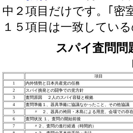
中２項目だけです。｢密室
１５項目は一致している
スパイ査問問
項目
1
内外情勢と日本共産党の任務
2
スパイ挑発との闘争での党方針
3
査問原因 ２人のスパイ容疑と根拠
4
査問準備１、器具準備に協議なかったこと、その他協議
5
〃 ２、器具の袴田・木島による用意、会場での存
6
査問状況 １、査問の開始前後
7
〃２、査問の進行経過（時間的）