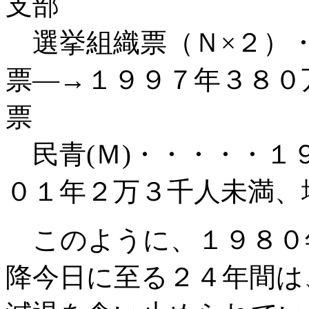
支部
選挙組織票（Ｎ×２）・
票―→１９９７年３８０
票
民青
(
Ｍ
)
・・・・・１
０１年２万３千人未満、
このように、１９８０
降今日に至る２４年間は