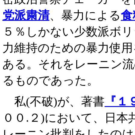
党派粛清
、暴力による
食
５％しかない少数派ボリ
力維持のための暴力使用
ある。それをレーニン流
るものであった。
私
(
不破
)
が、著書
『１
００
.
２
)
において、日本
レーニン批判をしたのは