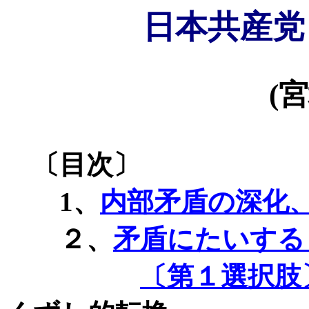
日本共産党
(
宮
〔目次〕
1
、
内部矛盾の深化
２、
矛盾にたいする
〔第１選択肢