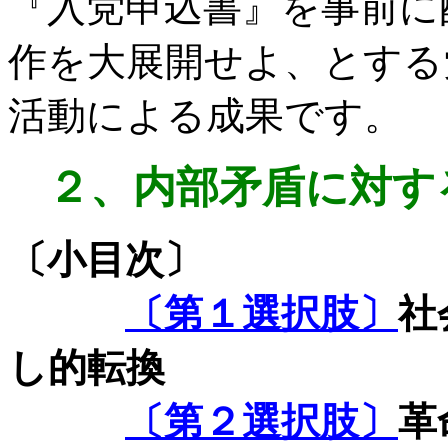
『入党申込書』を事前に
作を大展開せよ、とする
活動による
成果
です。
２、
内部矛盾に対す
〔小目次〕
〔第１選択肢〕
社
し的転換
〔第２選択肢〕
革