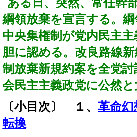
ある日、突然、常任幹
綱領放棄を宣言する。綱
中央集権制が党内民主主
胆に認める。改良路線新
制放棄新規約案を全党討
会民主主義政党に公然と
〔小目次〕 １、
革命幻
転換