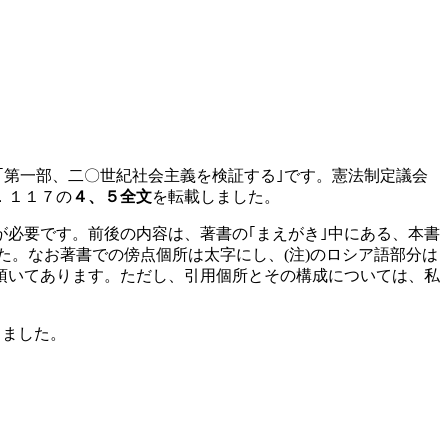
』
｢第一部、二〇世紀社会主義を検証する｣です。憲法制定議会
．１１７の
４、５全文
を転載しました。
必要です。前後の内容は、著書の｢まえがき｣中にある、本書
た。なお著書での傍点個所は太字にし、
(
注
)
のロシア語部分は
頂いてあります。ただし、引用個所とその構成については、私
しました。