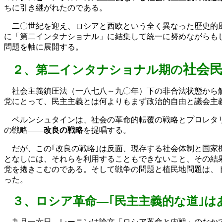
ちに引き継がれたのである。
二〇世紀を迎え、ロシアと西欧という全く異なった歴史的風
に「第二インタナショナル」に結集して統一に努めながらも
問題を軸に展開する。
社会
２、第二インタナショナル期の
社会主義鎮圧法（一八七八～九〇年）下の非合法状態から解
党にとって、民主主義とは何よりもまず政治的自由と議会主
ベルンシュタインは、社会の革命的転覆の戦略とプロレタ
の戦略――
改良の戦略
を提唱する。
だが、この｢改良の戦略｣は反面、現存する社会体制と国家
となしには、それらを利用することもできないこと、その結
党を捲きこむのである。そして戦争の問題と植民地問題は、
った。
３、ロシア革命―｢民主主義的な道｣は
九月一六日、レーニンは論文「ロシア革命と内戦」のなかで