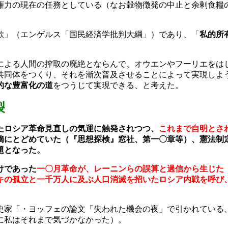
権力の現在の任務としている（なお穀物徴発の中止と余剰食糧
欺」（エンゲルス「国民経済学批判大綱」）であり、「
私的所
よる人間の搾取の廃絶とならんで、オウエンやフーリエをは
共同体をつくり、それを漸次普及させることによって実現しよ
的な豊富化の道
をつうじて実現できる、と考えた。
裂
たロシア革命見直しの気運に触発されつつ、
これまで自明とさ
摘にとどめていた（『思想探検』窓社、第一〇章等）、憲法制
題となった。
けであった
一〇月革命が、レーニンらの誤算と過信から生じた
キの孤立と一千万人に及ぶ人口消滅を招いたロシア内戦を呼び
史家「・ヨッフェの論文「失われた機会の夜」で引かれている
に私はそれまで気づかなかった）。