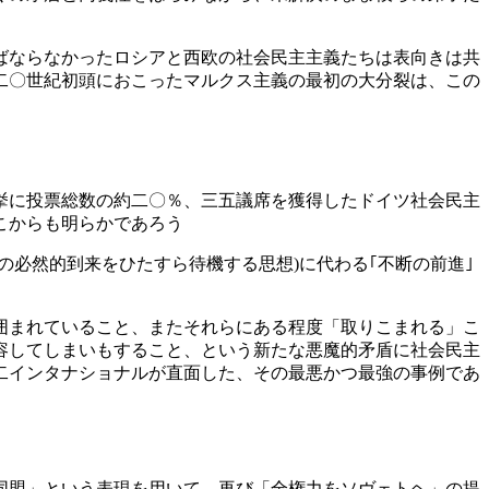
ばならなかったロシアと西欧の社会民主主義たちは表向きは共
二〇世紀初頭におこったマルクス主義の最初の大分裂は、この
挙に投票総数の約二〇％、三五議席を獲得したドイツ社会民主
こからも明らかであろう
の必然的到来をひたすら待機する思想
)
に代わる｢不断の前進｣
囲まれていること、またそれらにある程度「取りこまれる」こ
容してしまいもすること、という新たな悪魔的矛盾に社会民主
二インタナショナルが直面した、その最悪かつ最強の事例であ
同盟」という表現を用いて、再び「全権力をソヴェトヘ」の提