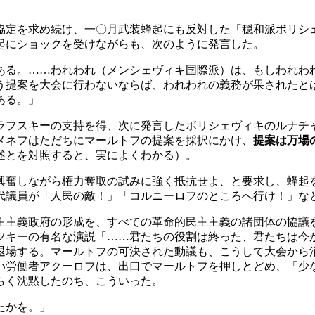
定を求め続け、一〇月武装蜂起にも反対した「穏和派ボリシ
起にショックを受けながらも、次のように発言した。
る。……われわれ（メンシェヴィキ国際派）は、もしわれわ
う提案を大会に行わないならば、われわれの義務が果されたと
ある。」
フスキーの支持を得、次に発言したボリシェヴィキのルナチ
メネフはただちにマールトフの提案を採択にかけ、
提案は万場
述とを対照すると、実によくわかる）。
奮しながら権力奪取の試みに強く抵抗せよ、と要求し、蜂起
代議員が「人民の敵！」「コルニーロフのところへ行け！」な
主義政府の形成を、すべての革命的民主主義の諸団体の協議
ツキーの有名な演説「……君たちの役割は終った、君たちは今
退場する。マールトフの可決された動議も、こうして大会から
い労働者アクーロフは、出口でマールトフを押しとどめ、「少
らく沈黙したのち、こういった。
たかを。」