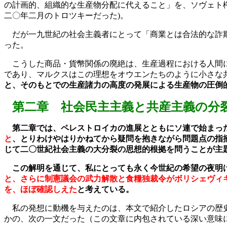
の計画的、組織的な生産物分配に代えること」を、ソヴェト
二〇年二月のトロツキーだった
)
。
だが一九世紀の社会主義者にとって「商業とは合法的な詐
った。
こうした商品・貨幣関係の廃絶は、生産過程における人間に
であり、マルクスはこの理想をオウエンたちのように小さな
と、そのもとでの生産諸力の高度の発展による生産物の圧倒
第二章 社会民主主義と共産主義の分
第二章では、ペレストロイカの進展とともにソ連で始まっ
と
、とりわけやはりかねてから疑問を抱きながら問題点の指
じて二〇世紀社会主義の大分裂の思想的根拠を問うことが主
この解明を通じて、私にとっても永く今世紀の希望の夜明
と、さらに制憲議会の武力解散と食糧独裁令がボリシェヴィ
を、ほぼ確認しえた
と考えている。
私の発想に動機を与えたのは、本文で紹介したロシアの歴
かの、次の一文だった（この文章に内包されている深い意味