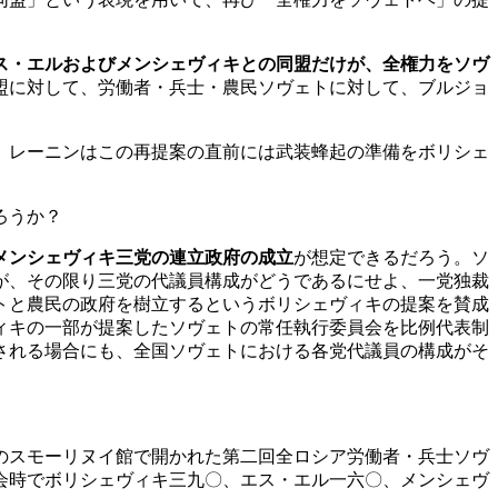
ス・エルおよびメンシェヴィキとの同盟だけが、全権力をソヴ
盟に対して、労働者・兵士・農民ソヴェトに対して、ブルジョ
、レーニンはこの再提案の直前には武装蜂起の準備をボリシェ
ろうか？
メンシェヴィキ三党の連立政府の成立
が想定できるだろう。ソ
が、その限り三党の代議員構成がどうであるにせよ、一党独裁
トと農民の政府を樹立するというボリシェヴィキの提案を賛成
ィキの一部が提案したソヴェトの常任執行委員会を比例代表制
される場合にも、全国ソヴェトにおける各党代議員の構成がそ
のスモーリヌイ館で開かれた第二回全ロシア労働者・兵士ソヴ
会時でボリシェヴィキ三九〇、エス・エル一六〇、メンシェヴ