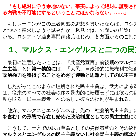
「もし絶対に争う余地のない、事実によって絶対に証明さ
る内戦を不可能にするということにほかならない。……」
もしレーニンがこの三者同盟の思想を貫いたならば、ロシ
とづいて探求しようと試みたが、私見ではこの問いの前途に
いる。ロシア・ソ連史専門家諸氏はじめ、各方面からのご批
１、マルクス・エンゲルスと二つの民
最初に注意したいことは、『共産党宣言』前後期のマルクス
主主義」とは
第一義的には
、「人民」＝政治的に無権利で社
政治権力を獲得することをめざす運動と思想としての民主主
したがってこのように理解された民主主義は、武力による革
は、従来のすべての社会秩序を暴力的に転覆せずには彼らの
度を取る「民主主義者」への厳しい彼らの批判が生まれる。
他方、マルクスとエンゲルスは、先の「
社会的
民主主義」
を含む）の形態で存在し始めた政治制度としての民主主義
に
こうして、一方での武力革命としての労働者革命とその継続
マルクスとエンゲルスの民主主義ないし社会民主主義の概念