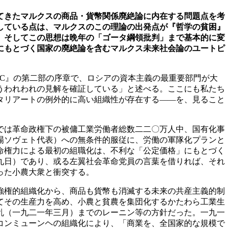
てきたマルクスの商品・貨幣関係廃絶論に内在する問題点を考
している点は、マルクスのこの理論の出発点が『哲学の貧困』
、そしてこの思想は晩年の「ゴータ綱領批判」まで基本的に変
にもとづく国家の廃絶論を含むマルクス未来社会論のユートピ
C
』の第二部の序章で、ロシアの資本主義の最重要部門が大
うわれわれの見解を確証している」と述べる。ここにも私たち
タリアートの例外的に高い組織性が存在する――を、見ること
では革命政権下の被傭工業労働者総数二二〇万人中、国有化事
場ソヴェト代表）への無条件的服従に、労働の軍隊化プランと
命権力による最初の組職化は、不利な「公定価格」にもとづく
九日）であり、或る左翼社会革命党員の言葉を借りれば、それ
った小農大衆と衝突する。
強権的組織化から、商品も貨幣も消滅する未来の共産主義的制
てその生産力を高め、小農と貧農を集団化するかたわら工業生
乱（一九二一年三月）までのレーニン等の方針だった。一九一
コンミューンヘの組織化により、「商業を、全国家的な規模で