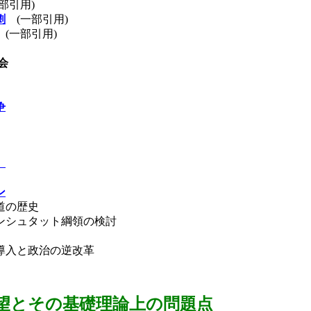
部引用
)
劇
(
一部引用
)
(
一部引用
)
会
争
』
ン
道の歴史
ンシュタット綱領の検討
導入と政治の逆改革
望とその基礎理論上の問題点