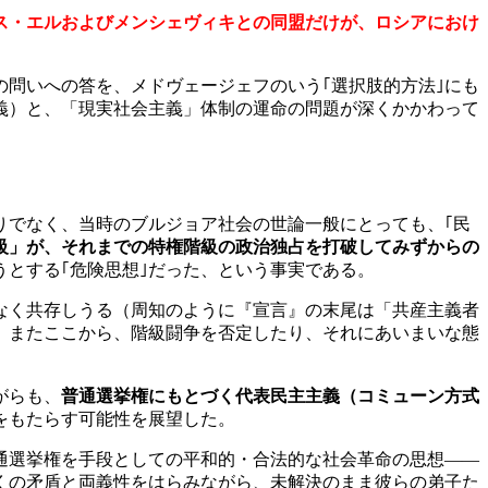
ス・エルおよびメンシェヴィキとの同盟だけが、ロシアにおけ
問いへの答を、メドヴェージェフのいう｢選択肢的方法｣にも
義）と、「現実社会主義」体制の運命の問題が深くかかわって
でなく、当時のブルジョア社会の世論一般にとっても、｢民
級」が、それまでの特権階級の政治独占を打破してみずからの
とする｢危険思想｣だった、という事実である。
なく共存しうる（周知のように『宣言』の末尾は「共産主義者
。またここから、階級闘争を否定したり、それにあいまいな態
がらも、
普通選挙権にもとづく代表民主主義（コミューン方式
をもたらす可能性を展望した。
通選挙権を手段としての平和的・合法的な社会革命の思想――
くの矛盾と両義性をはらみながら、未解決のまま彼らの弟子た