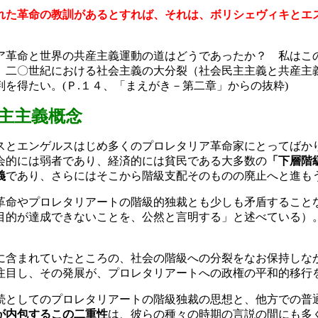
れた革命の教訓があるとすれば、それは、ボリシェヴィキとエ
ア革命と世界の共産主義運動の道はどうであったか？ 私はこの
、二〇世紀における社会主義の大分裂（社会民主主義と共産主
判を得たい。
(
Ｐ
.
１４、「まえがき－第二章」からの抜粋
)
主主義概念
とエンゲルスはじめ多くのプロレタリア革命家にとってばかり
会的には弱者であり、経済的には貧民である大多数の
「下層階
義
であり、さらにはそこから階級支配そのものの廃止へと進もう
命やプロレタリアートの階級的独裁とも少しも矛盾すること
目的が達成できないことを、公然と言明する」と述べている）
に含まれていたところの、社会の階級への分裂をなお保持しな
注目し、その発展が、プロレタリアートへの政権の平和的移行
としてのプロレタリアートの階級独裁の思想と、他方での普
が内包するこの二重性
は、彼らの種々の時期の言説の間にも多