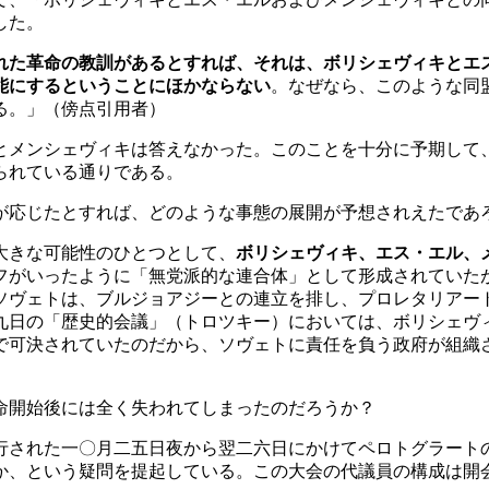
した。
れた革命の教訓があるとすれば、それは、ボリシェヴィキとエ
能にするということにほかならない
。なぜなら、このような同
る。」（傍点引用者）
メンシェヴィキは答えなかった。このことを十分に予期して
られている通りである。
応じたとすれば、どのような事態の展開が予想されえたであ
大きな可能性のひとつとして、
ボリシェヴィキ、エス・エル、
フがいったように「無党派的な連合体」として形成されていた
ソヴェトは、ブルジョアジーとの連立を排し、プロレタリアー
九日の「歴史的会議」（トロツキー）においては、ボリシェヴ
で可決されていたのだから、ソヴェトに責任を負う政府が組織
命開始後には全く失われてしまったのだろうか？
された一〇月二五日夜から翌二六日にかけてペロトグラート
か、という疑問を提起している。この大会の代議員の構成は開