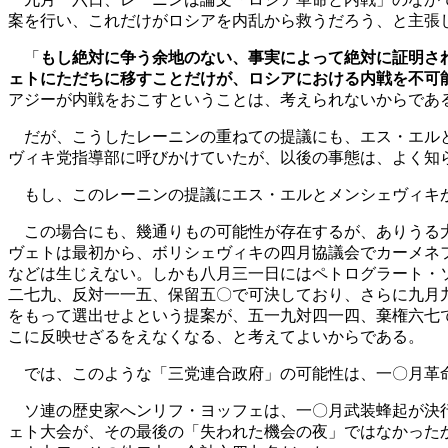
案を行い、これだけがロシアを内乱から救うだろう、と主張
「
もし絶対に争う余地のない、事実によって絶対に証明さ
ェトにただちに移すことだけが、ロシアにおける内戦を不可
アジーが内戦をおこすということは、考えられないからであ
だが、こうしたレーニンの重ねての提議にも、エス・エルと
ヴィキ党指導部に呼びかけていたが、以後の事態は、よく知
もし、このレーニンの提議にエス・エルとメンシェヴィキが
この場合にも、幾通りもの可能性が存在するが、ありうる
ヴェトは最初から、ボリシェヴィキの四月協議会でカーメネ
などは生じえない。しかも八月三一日にはペトログラート・
二七九、反対一一五、保留五〇で可決しており、さらに九月
をもって選出せよという提案が、五一九対四一四、棄権六七
こに反映せざるをえなくなる、と考えてよいからである。
では、このような「三党連合政府」の可能性は、一〇月革
ソ連の歴史家へンリフ・ヨッフェは、一〇月武装蜂起が決行
ェト大会が、その最後の「失われた機会の夜」ではなかった