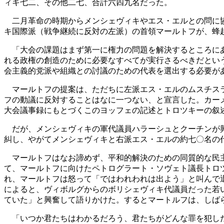
ィキ七二、その他二七、合計六四九名だった。
二月革命の時期からメンシェヴィキやエス・エルとの問に協
キ国際派（戦争継続に反対の左派）の首領マールトフが、蜂
「大会の課題はまず第一に権力の問題を解決するところにあ
れる政権の創造のために必要なすべてが実行さるべきだとい
会主義的党派や組織との討議のための代表を選出する必要が
マールトフの提案は、ただちに左派エス・エルのムスチスラ
フの動議に反対することはなに一つない、と宣言した。カー
大会議事録にもとづくこのヨッフェの記述とトロツキーの叙
だが、メンシェヴィキの軍代議員ハラーシュとクーチンが興
糾し、やがてメンシェヴィキと右派エス・エルの約七〇名の
マールトフはなお諦めず、平和的解決のための同質的な民主
て、マールトフに向けたペトログラート・ソヴェト議長トロ
れ、マールトフは怒って「ではわれわれは出よう」と叫んで
によると、ヴィボルグからのボリシェヴィキ代議員だった若
ていた」と興奮して語りかけた。するとマートルフは、しば
「いつか君たちはわかるだろう、君たちがどんな罪を犯し