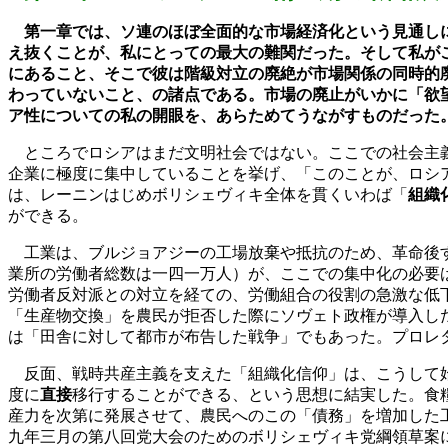
第一章では、ソ連のほぼ全面的な市場経済化という見通し
え抜くことが、私にとっての最大の難関だった。そして私が
にあること、そこで彼は階級対立の廃絶が市場関係の同時的
わっていないこと、の諸点である。市場の廃止がいかに「欲
ア性についての私の開眼を、あらためてうながすものだった
ところでロシアはまだ文明社会ではない。ここでの社会主
企業に極度に集中していることを挙げ、「このことが、ロシ
は、レーニンはじめボリシェヴィキ全体を貫くいわば「
組織
ができる。
工業は、ブルジョアジーの工場放棄や抵抗のため、革命後す
業所の労働者総数は一四一万人）が、ここでの集中化の必要
労働者反対派との対立を経ての、労働組合の役割の急激な低
「生産物交換」を農民が拒否した際にソヴェト政権が導入し
は「田舎に対して都市が布告した戦争」でもあった。プロレ
反面、戦時共産主義を支えた「組織化信仰」は、こうして始
度に
直接
移行することができる、という思想に結実した。食
産力を次第に発展させて、農民へのこの「債務」を増加した
九年三月の第八回党大会のためのボリシェヴィキ党綱領草案