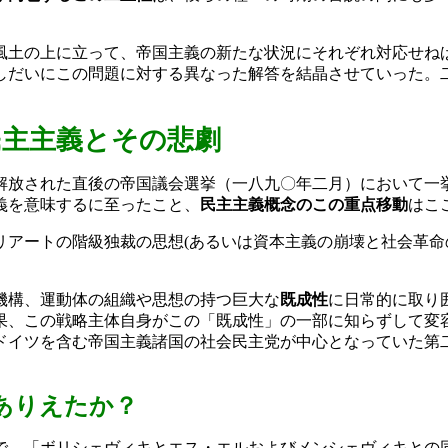
土の上に立って、帝国主義の新たな状況にそれぞれ対応せね
しだいにこの問題に対する異なった解答を結晶させていった。
民主主義とその悲劇
放された直後の帝国議会選挙（一八九〇年二月）において一
義を意味するに至ったこと、
民主主義概念のこの重点移動
はこ
リアートの階級独裁の思想
(
あるいは資本主義の崩壊と社会革命
機構、運動体の組織や思想の持つ巨大な
既成性
に日常的に取り
果、この戦略主体自身がこの「既成性」の一部に知らずして変
ドイツを含む帝国主義諸国の社会民主党が中心となっていた第
ありえたか？
、「ボリシェヴィキとエス・エルおよびメンシェヴィキとの