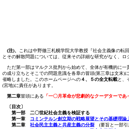
(
注
)
、
これは中野徹三札幌学院大学教授『社会主義像の転
とその解散問題については、従来その詳細な研究がなく、ロ
ただ第一部はマルクス批判から始めて、全体が有機的に一貫
の成り立ちとそこでの問題意識を各章の冒頭
(
第三章は文末
)
省略しました。このホームページへの
４、５の全文転載
と、
(
宮地
)
に責任があります。
第二章
冒頭にある
「一〇月革命が悲劇的なクーデターであ
〔目次〕
第一部 二〇世紀社会主義を検証する
第一章
コミンテルン創立期の戦略展望とその基礎理論
第二章
社会民主主義と共産主義の分裂
(
要旨と一部引