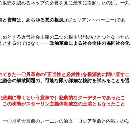
の販売を認めるネップの必要を党に最初に提起したのは、一九
有と貨幣は、あらゆる悪の根源
｣
(
ジュリアン・ハーニー
)
であ
じめとする近代社会主義の二つの根本思想のひとつとなったの
うとするのではなく――
政治革命による社会全体の協同社会化
れてきた一〇月革命の｢正当性と必然性｣を根源的に問い直すこ
定議会の解散問題の、可能な限り詳細な検討を試みることを通
（悲劇に導くという意味で）悲劇的なクーデターであったこ
、この状態がスターリン主義体制成立の土壌ともなったこと
、一〇月革命直前のレーニンの論文「ロシア革命と内戦」のな