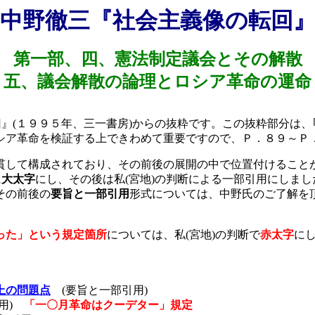
中野徹三『社会主義像の転回
第一部、四、憲法制定議会とその解散
五、議会解散の論理とロシア革命の運命
回』
(
１９９５年、三一書房
)
からの抜粋です。この抜粋部分は、
シア革命を検証する上できわめて重要ですので、Ｐ．８９～Ｐ
して構成されており、その前後の展開の中で位置付けることが
に
大太字
にし、その後は私
(
宮地
)
の判断による一部引用にしまし
その前後の
要旨と一部引用
形式については、中野氏のご了解を
った」という規定箇所
については、私
(
宮地
)
の判断で
赤太字
に
上の問題点
(
要旨と一部引用
)
用
)
「一〇月革命はクーデター」規定