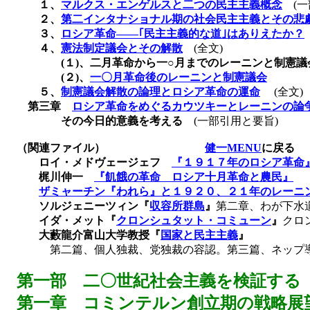
１、
マルクス・エンゲルスと二つの民主主義概念
(
一
２、
第二インタナショナル期の社会民主主義とその悲
３、
ロシア革命――｢民主主義的な道｣はありえたか？
４、
憲法制定議会とその解散
(
全文
)
(
１
)
、二月革命から一○月までのレーニンと制憲議
(
２
)
、
一〇月革命後のレーニンと制憲議会
５、
制憲議会解散の論理とロシア革命の運命
(
全文
)
第三章
ロシア革命をめぐるカウツキーとレーニンの論
その今日的意義を考える
(
一部引用と要旨
)
（関連ファイル）
健一MENU
に戻る
ロイ・メドヴェージェフ
『１９１７年のロシア革命
梶川伸一
『飢餓の革命 ロシア十月革命と農民』
ザミャーチン『われら』と１９２０、２１年のレーニ
ソルジェニーツィン『
収容所群島
』
第二章、わが下水
イダ・メット『
クロンシュタット・コミューン
』
クロ
大藪龍介富山大学教授『
国家と民主主義
』
第二篇、個人独裁、党独裁の容認。第三篇、ネップ
第一部 二〇世紀社会主義を検証する
第一章 コミンテルン創立期の戦略展