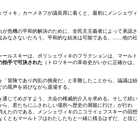
ェヴィキ」カーメネフが議長席に着くと、最初にメンシェヴィ
れが危機の平和的解決のために、全民主主義者によって承認さ
はみなさないだろう。平和的な結末は可能である。……他の社
ャールスキーは、ボリシェヴィキのフラクションは、マールト
の拍手で可決された
（トロツキーの革命史がいかに正確かは、
を「冒険であり内乱の挑発だ」と非難したことから、論議は紛
どの罵声を浴びながら退場する。
を通じてめざすよう、大会の権威的介入を求める。そして続い
から、君たちにふさわしい場所へ歴史の屑籠に行け」が行わ
消えたのである。メンシェヴィキのニコライェフスキーの回想
なくともマールトフはわたしたちと一緒に残るはずだ、と信じ