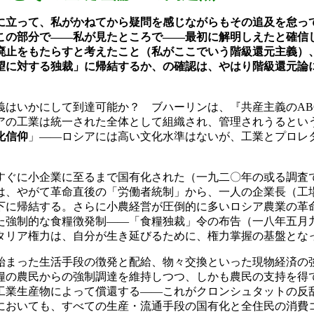
に立って、私がかねてから疑問を感じながらもその追及を怠っ
この部分で――私が見たところで――最初に解明しえたと確信
廃止をもたらすと考えたこと（私がここでいう階級還元主義）
望に対する独裁」に帰結するか、の確認は、やはり階級還元論
。
義はいかにして到達可能か？ ブハーリンは、『共産主義の
AB
アの工業は統一された全体として組織され、管理されうるとい
化信仰
」――ロシアには高い文化水準はないが、工業とプロレ
ぐに小企業に至るまで国有化された（一九二〇年の或る調査
は、やがて革命直後の「労働者統制」から、一人の企業長（工
下に帰結する。さらに小農経営が圧倒的に多いロシア農業の革
た強制的な食糧徴発制――「食糧独裁」令の布告（一八年五月
タリア権力は、自分が生き延びるために、権力掌握の基盤とな
まった生活手段の徴発と配給、物々交換といった現物経済の
糧の農民からの強制調達を維持しつつ、しかも農民の支持を得
工業生産物によって償還する――これがクロンシュタットの反
においても、すべての生産・流通手段の国有化と全住民の消費