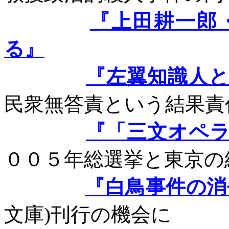
『上田耕一郎
る』
『左翼知識人
民衆無答責という結果責
『「三文オペ
００５年総選挙と東京の
『白鳥事件の消
文庫
)
刊行の機会に