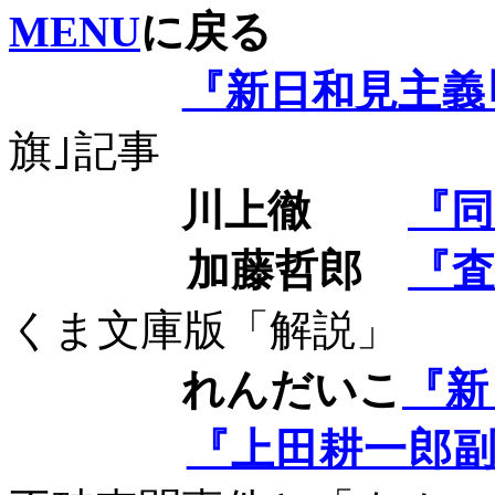
MENU
に戻る
『新日和見主義
旗｣記事
川上徹
『同
加藤哲郎
『
くま文庫版「解説」
れんだいこ
『新
『上田耕一郎