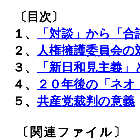
〔目次〕
１、
「対談」から「合
２、
人権擁護委員会の
３、
「新日和見主義」
４、
２０年後の「ネオ
５、
共産党裁判の意義
〔関連