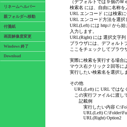
（デフォルトでは９個のＷｅ
リネームヘルパー
検索名 には、自由に名称を
URL エンコード には検索に使用する 
親フォルダへ移動
URL エンコード方法を選択
URL(Left) には http:
付箋紙
入力します。
画面解像度変更
URL(Right) には 選択
ブラウザには、デフォルトブ
Windows 終了
ここをチェックしてブラウザ
Download
実際に検索を実行する場合は
マウス右クリック２回等により Ar
実行したい検索名を選択し
その他
URL(Left) に URL
この実行ファイルに渡して
記載例
実行したい内容 C:\Folder\Fun
URL(Left) C:\Folder\Func
URL(Right) Option2