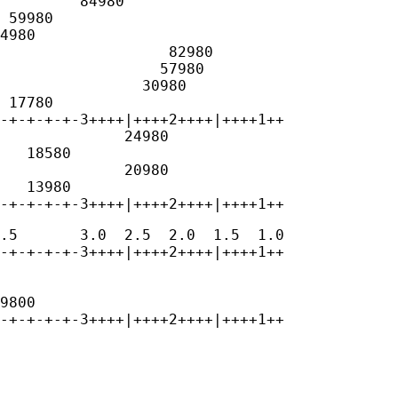
         84980

 59980

4980

                   82980

                  57980

                30980

 17780

-+-+-+-+-3++++|++++2++++|++++1++

              24980

   18580

              20980

   13980

-+-+-+-+-3++++|++++2++++|++++1++
.5       3.0  2.5  2.0  1.5  1.0

-+-+-+-+-3++++|++++2++++|++++1++

9800

-+-+-+-+-3++++|++++2++++|++++1++
