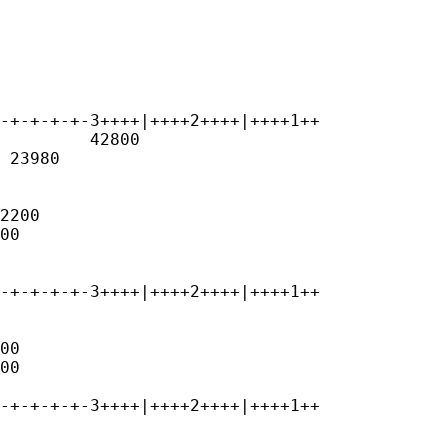
-+-+-+-+-3++++|++++2++++|++++1++

         42800

 23980

2200

00

-+-+-+-+-3++++|++++2++++|++++1++

00

00

-+-+-+-+-3++++|++++2++++|++++1++