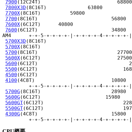
7900
(12C24T)                          68800

7800X3D
(8C16T)              63800

7700X
(8C16T)          59800

7700
(8C16T)                         56800

7600X
(6C12T)      40800

7600
(6C12T)                         34800

AM4      +-+-5-+-+-+-+-|-+-+-+-+-4-+-+-+-+-|
5700X3D
(8C16T)                             
5700X
(8C16T)                               
5700
(8C16T)                           27700

5600X
(6C12T)                          27500

5600
(6C12T)                               2
5500
(6C12T)                             168
4500
(6C12T)                             

4100
(4C8T)                          10800

         +-+-5-+-+-+-+-|-+-+-+-+-4-+-+-+-+-|
5700G
(8C16T)                        28980

5600G
(6C12T)                      15980

5600GT
(6C12T)                           228
5500GT
(6C12T)                           197
4300G
(4C8T)                         15800

         +-+-5-+-+-+-+-|-+-+-+-+-4-+-+-+-+-|
CPU概要