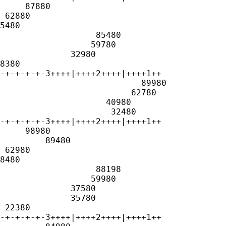
     87880

 62880

5480

                   85480

                  59780

              32980

8380

-+-+-+-+-3++++|++++2++++|++++1++

                            89980

                          62780

                     40980

                      32480

-+-+-+-+-3++++|++++2++++|++++1++

     98980

         89480

 62980

8480

                   88198

                  59980

              37580

              35780

 22380

-+-+-+-+-3++++|++++2++++|++++1++
