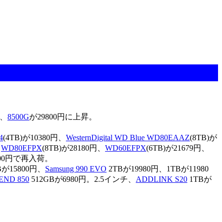
円、
8500G
が29800円に上昇。
4
(4TB)が10380円、
WesternDigital WD Blue WD80EAAZ
(8TB)が
。
WD80EFPX
(8TB)が28180円、
WD60EFPX
(6TB)が21679円、
2800円で再入荷。
Bが15800円、
Samsung 990 EVO
2TBが19980円、1TBが11980
END 850
512GBが6980円。2.5インチ、
ADDLINK S20
1TBが