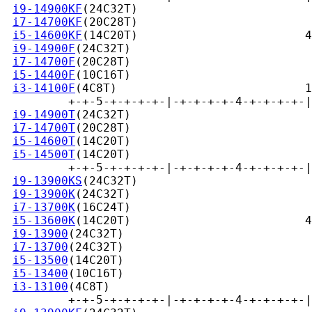
i9-14900KF
(24C32T)                         
i7-14700KF
(20C28T)                         
i5-14600KF
(14C20T)                        4
i9-14900F
(24C32T)                          
i7-14700F
(20C28T)                          
i5-14400F
(10C16T)                          
i3-14100F
(4C8T)                           1
         +-+-5-+-+-+-+-|-+-+-+-+-4-+-+-+-+-|
i9-14900T
(24C32T)                          
i7-14700T
(20C28T)                          
i5-14600T
(14C20T)                          
i5-14500T
(14C20T)                          
         +-+-5-+-+-+-+-|-+-+-+-+-4-+-+-+-+-|
i9-13900KS
(24C32T)                         
i9-13900K
(24C32T)                          
i7-13700K
(16C24T)                          
i5-13600K
(14C20T)                         4
i9-13900
(24C32T)                           
i7-13700
(24C32T)                           
i5-13500
(14C20T)                           
i5-13400
(10C16T)                           
i3-13100
(4C8T)                             
         +-+-5-+-+-+-+-|-+-+-+-+-4-+-+-+-+-|