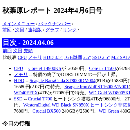
秋葉原レポート 2024年4月6日号
メインメニュー
/
バックナンバー
/
前回
/
次回
/
速報版
/
グラフ
/
リンク
/
目次 - 2024.04.06
前回
次回
先頭
比較表
CPU
メモリ
HDD 3.5"
1GB単価
2.5"
SSD 2.5"
M.2 SAT
CPU
--
Core i9-14900KS
が120580円、
Core i5-14500
が37
メモリ
-- 特価の終了でDDR5 DIMMの一部が上昇。
HDD
--
Seagate BarraCuda ST8000DM004
(8TB)が15880円
16580円(2.07円)で特売。
Seagate IronWolf ST16000VN001
WD40EFPX
(4TB)が17080円で特売。
WD Gold WD8005K
SSD
--
Crucial T700
ヒートシンク搭載4TBが96800円、2T
円、
WesternDigital WD Black SN850X ヒートシンク非搭
7680円、
Crucial BX500
240GBが2500円、
WD Green
480
今日の行程