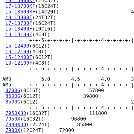
i9-13900KF
(24C32T)                         
i7-13700KF
(16C24T)                         
i5-13600KF
(14C20T)                        4
i9-13900F
(24T32T)                          
i7-13700F
(16C24T)                          
i5-13400F
(10C16T)                          
i3-13100F
(4C8T)                            
         +-+-5-+-+-+-+-|-+-+-+-+-4-+-+-+-+-|
i5-12400
(6C12T)                            
i3-12100
(4C8T)                             
i5-12400F
(6C12T)                           
i3-12100F
(4C8T)                            
         +-+-5-+-+-+-+-|-+-+-+-+-4-+-+-+-+-|
AMD          5.0       4.5       4.0       3
AM5      +-+-5-+-+-+-+-|-+-+-+-+-4-+-+-+-+-|
8700G
(8C16T)                57800

8600G
(6C12T)              39800

8500G
(6C12)                               2
         +-+-5-+-+-+-+-|-+-+-+-+-4-+-+-+-+-|
7950X3D
(16C32T)             111800

7950X
(16C32T)         96800

7900X3D
(12C24T)         85800

7900X
(12C24T)     72800
