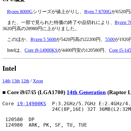
Ryzen 8000G
シリーズが値上がりし、
Ryen 7 8700G
が6520
また、一部で見られた特価の終了や品切れにより、
Ryzen 
3620円高の28980円に上がりました。
このほか、
Ryzen 5 5600
が5420円高の22200円、
5500
が1920
Intelは、
Core i9-14900KS
が4400円安の120580円、
Core i5-14
Intel
14th
13th
12th
/
Xeon
■ Core i9/i7/i5 (LGA1700)
14th Generation
(Raptor L
Core 
i9-14900KS
  P:3.2GHz/5.7GHz E:2.4GHz/4.
                 24C(8P,16E) 32T 36MB(L2:32
 120580  DP

 124980  ARK, PK, SF, TU, TUE 