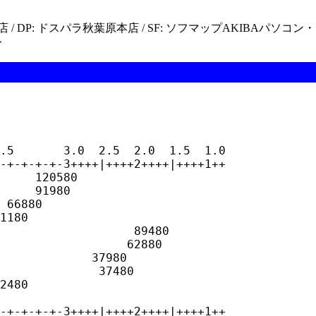
店 / DP: ドスパラ秋葉原本店 / SF: ソフマップAKIBAパソコン・
分
.5       3.0  2.5  2.0  1.5  1.0

-+-+-+-+-3++++|++++2++++|++++1++

     120580

     91980

 66880

1180

                   89480

                  62880

             37980

              37480

2480

-+-+-+-+-3++++|++++2++++|++++1++
