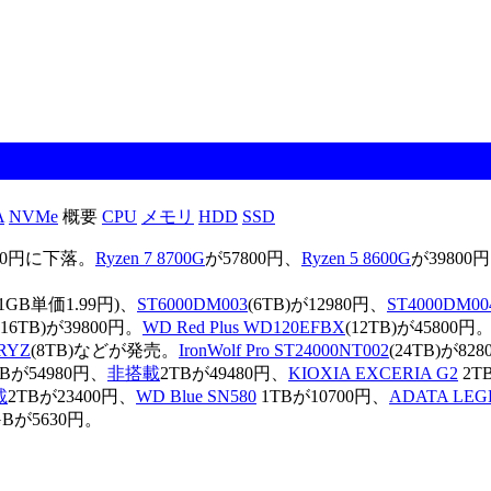
A
NVMe
概要
CPU
メモリ
HDD
SSD
980円に下落。
Ryzen 7 8700G
が57800円、
Ryzen 5 8600G
が39800
(1GB単価1.99円)、
ST6000DM003
(6TB)が12980円、
ST4000DM00
(16TB)が39800円。
WD Red Plus WD120EFBX
(12TB)が45800円
RYZ
(8TB)などが発売。
IronWolf Pro ST24000NT002
(24TB)が8
Bが54980円、
非搭載
2TBが49480円、
KIOXIA EXCERIA G2
2T
載
2TBが23400円、
WD Blue SN580
1TBが10700円、
ADATA LEG
GBが5630円。