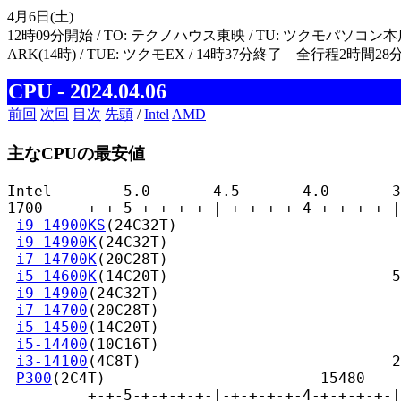
4月6日(土)
12時09分開始 / TO: テクノハウス東映 / TU: ツクモパソコン本
ARK(14時) / TUE: ツクモEX / 14時37分終了 全行程2時間28
CPU - 2024.04.06
前回
次回
目次
先頭
/
Intel
AMD
主なCPUの最安値
Intel        5.0       4.5       4.0       3
1700     +-+-5-+-+-+-+-|-+-+-+-+-4-+-+-+-+-|
i9-14900KS
(24C32T)                         
i9-14900K
(24C32T)                          
i7-14700K
(20C28T)                          
i5-14600K
(14C20T)                         5
i9-14900
(24C32T)                           
i7-14700
(20C28T)                           
i5-14500
(14C20T)                           
i5-14400
(10C16T)                           
i3-14100
(4C8T)                            2
P300
(2C4T)                        15480

         +-+-5-+-+-+-+-|-+-+-+-+-4-+-+-+-+-|