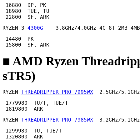
 16880  DP, PK

 18980  TUE, TU

 22800  SF, ARK 
RYZEN 3 
4300G
    3.8GHz/4.0GHz 4C 8T 2MB 4MB
 14480  PK

 15800  SF, ARK 
■ AMD Ryzen Threadrip
sTR5)
RYZEN 
THREADRIPPER PRO 7995WX
  2.5GHz/5.1GHz
 1779980  TU/T, TUE/T

 1819800  ARK 
RYZEN 
THREADRIPPER PRO 7985WX
  3.2GHz/5.1GHz
 1299980  TU, TUE/T

 1320800  ARK 