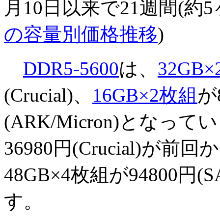
月10日以来で21週間(約
の容量別価格推移
)
DDR5-5600
は、
32GB
(Crucial)、
16GB×2枚組
が
(ARK/Micron)となっ
36980円(Crucial)
48GB×4枚組が94800円(S
す。