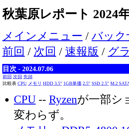
秋葉原レポート 2024
メインメニュー
/
バック
前回
/
次回
/
速報版
/
グ
目次 - 2024.07.06
前回
次回
先頭
比較表
CPU
メモリ
HDD 3.5"
1GB単価
2.5"
SSD 2.5"
M.2 SAT
CPU
--
Ryzen
が一部シ
変わらず。