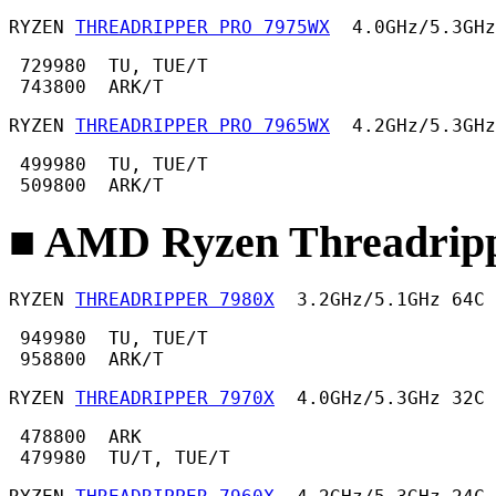
RYZEN 
THREADRIPPER PRO 7975WX
  4.0GHz/5.3GHz
 729980  TU, TUE/T

 743800  ARK/T 
RYZEN 
THREADRIPPER PRO 7965WX
  4.2GHz/5.3GHz
 499980  TU, TUE/T

 509800  ARK/T 
■ AMD Ryzen Threadripp
RYZEN 
THREADRIPPER 7980X
  3.2GHz/5.1GHz 64C 
 949980  TU, TUE/T

 958800  ARK/T 
RYZEN 
THREADRIPPER 7970X
  4.0GHz/5.3GHz 32C 
 478800  ARK

 479980  TU/T, TUE/T 