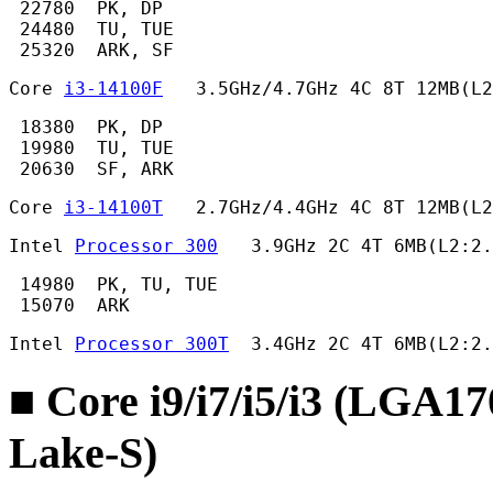
 22780  PK, DP

 24480  TU, TUE

 25320  ARK, SF 
Core 
i3-14100F
   3.5GHz/4.7GHz 4C 8T 12MB(L
 18380  PK, DP

 19980  TU, TUE

 20630  SF, ARK 
Core 
i3-14100T
   2.7GHz/4.4GHz 4C 8T 12MB(L2
Intel 
Processor 300
   3.9GHz 2C 4T 6MB(L2:2.
 14980  PK, TU, TUE

 15070  ARK 
Intel 
Processor 300T
  3.4GHz 2C 4T 6MB(L2:2.
■ Core i9/i7/i5/i3 (LGA1
Lake-S)