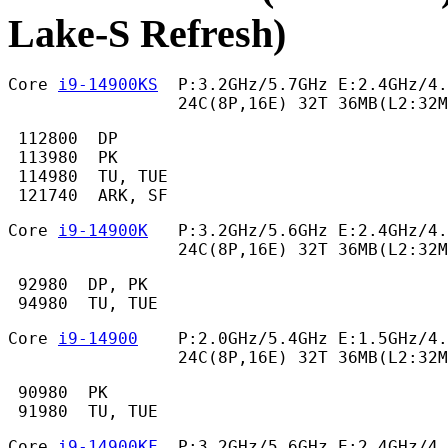
Lake-S Refresh)
Core 
i9-14900KS
  P:3.2GHz/5.7GHz E:2.4GHz/4.
                 24C(8P,16E) 32T 36MB(L2:32
 112800  DP

 113980  PK

 114980  TU, TUE

 121740  ARK, SF 
Core 
i9-14900K
   P:3.2GHz/5.6GHz E:2.4GHz/4.
                 24C(8P,16E) 32T 36MB(L2:32
 92980  DP, PK

 94980  TU, TUE 
Core 
i9-14900
    P:2.0GHz/5.4GHz E:1.5GHz/4.
                 24C(8P,16E) 32T 36MB(L2:32M
 90980  PK

 91980  TU, TUE 
Core 
i9-14900KF
  P:3.2GHz/5.6GHz E:2.4GHz/4.