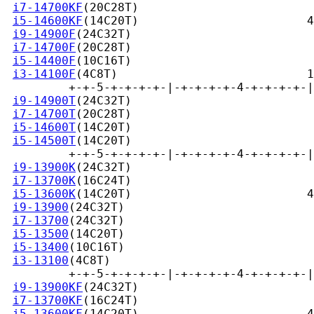
i7-14700KF
(20C28T)                         
i5-14600KF
(14C20T)                        4
i9-14900F
(24C32T)                          
i7-14700F
(20C28T)                          
i5-14400F
(10C16T)                          
i3-14100F
(4C8T)                           1
         +-+-5-+-+-+-+-|-+-+-+-+-4-+-+-+-+-|
i9-14900T
(24C32T)                          
i7-14700T
(20C28T)                          
i5-14600T
(14C20T)                          
i5-14500T
(14C20T)                          
         +-+-5-+-+-+-+-|-+-+-+-+-4-+-+-+-+-|
i9-13900K
(24C32T)                          
i7-13700K
(16C24T)                          
i5-13600K
(14C20T)                         4
i9-13900
(24C32T)                           
i7-13700
(24C32T)                           
i5-13500
(14C20T)                           
i5-13400
(10C16T)                           
i3-13100
(4C8T)                             
         +-+-5-+-+-+-+-|-+-+-+-+-4-+-+-+-+-|
i9-13900KF
(24C32T)                         
i7-13700KF
(16C24T)                         
i5-13600KF
(14C20T)                        4