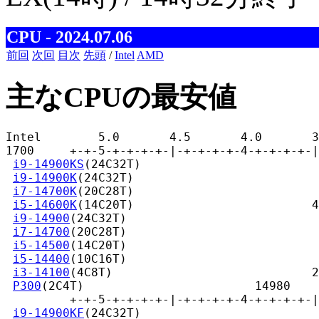
CPU - 2024.07.06
前回
次回
目次
先頭
/
Intel
AMD
主なCPUの最安値
Intel        5.0       4.5       4.0       3
1700     +-+-5-+-+-+-+-|-+-+-+-+-4-+-+-+-+-|
i9-14900KS
(24C32T)                         
i9-14900K
(24C32T)                          
i7-14700K
(20C28T)                          
i5-14600K
(14C20T)                         4
i9-14900
(24C32T)                           
i7-14700
(20C28T)                           
i5-14500
(14C20T)                           
i5-14400
(10C16T)                           
i3-14100
(4C8T)                            2
P300
(2C4T)                        14980

         +-+-5-+-+-+-+-|-+-+-+-+-4-+-+-+-+-|
i9-14900KF
(24C32T)                         