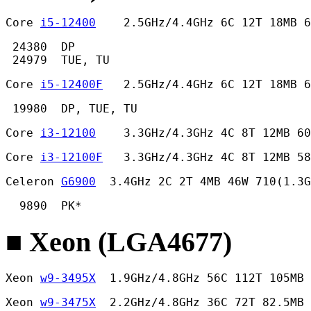
Core 
i5-12400
    2.5GHz/4.4GHz 6C 12T 18MB 
 24380  DP

 24979  TUE, TU 
Core 
i5-12400F
   2.5GHz/4.4GHz 6C 12T 18MB 6
 19980  DP, TUE, TU 
Core 
i3-12100
    3.3GHz/4.3GHz 4C 8T 12MB 60
Core 
i3-12100F
   3.3GHz/4.3GHz 4C 8T 12MB 58
Celeron 
G6900
  3.4GHz 2C 2T 4MB 46W 710(1.3G
  9890  PK* 
■ Xeon (LGA4677)
Xeon 
w9-3495X
  1.9GHz/4.8GHz 56C 112T 105MB 
Xeon 
w9-3475X
  2.2GHz/4.8GHz 36C 72T 82.5MB 