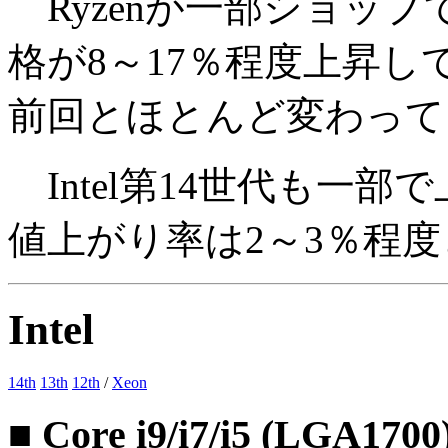
Ryzenが一部ショッ
格が8～17％程度上昇
前回とほとんど変わって
Intel第14世代も一
値上がり率は2～3％程
Intel
14th
13th
12th
/
Xeon
■ Core i9/i7/i5 (LGA1700