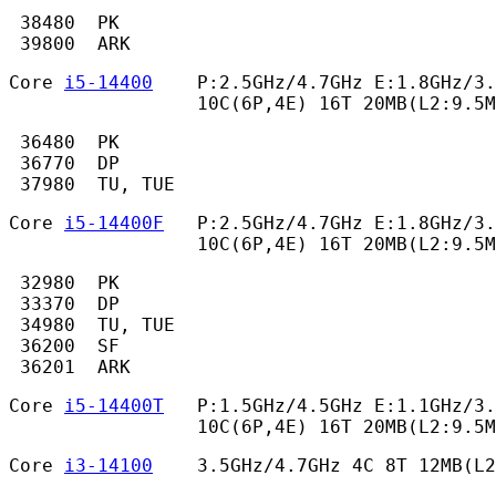
 38480  PK

 39800  ARK 
Core 
i5-14400
    P:2.5GHz/4.7GHz E:1.8GHz/3.
                 10C(6P,4E) 16T 20MB(L2:9.5M
 36480  PK

 36770  DP

 37980  TU, TUE 
Core 
i5-14400F
   P:2.5GHz/4.7GHz E:1.8GHz/3.
                 10C(6P,4E) 16T 20MB(L2:9.5M
 32980  PK

 33370  DP

 34980  TU, TUE

 36200  SF

 36201  ARK 
Core 
i5-14400T
   P:1.5GHz/4.5GHz E:1.1GHz/3.
                 10C(6P,4E) 16T 20MB(L2:9.5M
Core 
i3-14100
    3.5GHz/4.7GHz 4C 8T 12MB(L