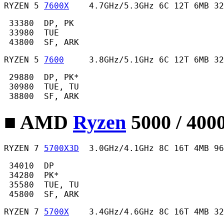
RYZEN 5 
7600X
    4.7GHz/5.3GHz 6C 12T 6MB 32
 33380  DP, PK

 33980  TUE

 43800  SF, ARK 
RYZEN 5 
7600
     3.8GHz/5.1GHz 6C 12T 6MB 32
 29880  DP, PK*

 30980  TUE, TU

 38800  SF, ARK 
■ AMD
Ryzen
5000 / 400
RYZEN 7 
5700X3D
  3.0GHz/4.1GHz 8C 16T 4MB 96
 34010  DP

 34280  PK*

 35580  TUE, TU

 45800  SF, ARK 
RYZEN 7 
5700X
    3.4GHz/4.6GHz 8C 16T 4MB 32