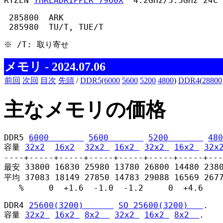
RYZEN 
THREADRIPPER 7960X
  4.2GHz/5.3GHz 24C 
 285800  ARK

 285980  TU/T, TUE/T 
※ /T: 取り寄せ 
メモリ - 2024.07.06
前回
次回
目次
先頭
/
DDR5
(
6000
5600
5200
4800
)
DDR4
(
28800
主なメモリの価格
DDR5 
6000       
5600       
5200       
480
容量 
32x2
16x2
32x2 
16x2 
32x2 
16x2 
32x
----+-----+-----+-----+-----+-----+-----+---
最安 33800 16830 25980 13780 26800 14480 2380
平均 37083 18149 27850 14783 29088 16569 2677
   %     0  +1.6  -1.0  -1.2     0  +4.6    
DDR4 
25600(3200)      
SO 25600(3200)   
.

容量 
32x2 
16x2 
8x2  
32x2 
16x2 
8x2  
.
