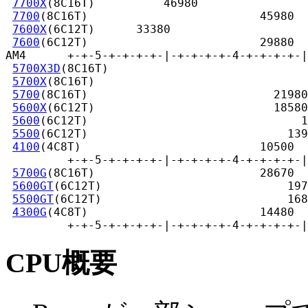
7700X
(8C16T)          46980

7700
(8C16T)                         45980

7600X
(6C12T)      33380

7600
(6C12T)                         29880

AM4      +-+-5-+-+-+-+-|-+-+-+-+-4-+-+-+-+-|
5700X3D
(8C16T)                             
5700X
(8C16T)                               
5700
(8C16T)                           21980

5600X
(6C12T)                          18580

5600
(6C12T)                               1
5500
(6C12T)                             139
4100
(4C8T)                          10500

         +-+-5-+-+-+-+-|-+-+-+-+-4-+-+-+-+-|
5700G
(8C16T)                        28670

5600GT
(6C12T)                           197
5500GT
(6C12T)                           168
4300G
(4C8T)                         14480

         +-+-5-+-+-+-+-|-+-+-+-+-4-+-+-+-+-|
CPU概要