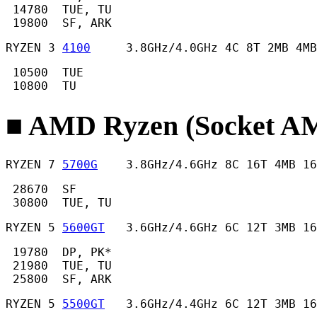
 14780  TUE, TU

 19800  SF, ARK 
RYZEN 3 
4100
     3.8GHz/4.0GHz 4C 8T 2MB 4MB
 10500  TUE

 10800  TU 
■ AMD Ryzen (Socket
RYZEN 7 
5700G
    3.8GHz/4.6GHz 8C 16T 4MB 16
 28670  SF

 30800  TUE, TU 
RYZEN 5 
5600GT
   3.6GHz/4.6GHz 6C 12T 3MB 1
 19780  DP, PK*

 21980  TUE, TU

 25800  SF, ARK 
RYZEN 5 
5500GT
   3.6GHz/4.4GHz 6C 12T 3MB 16