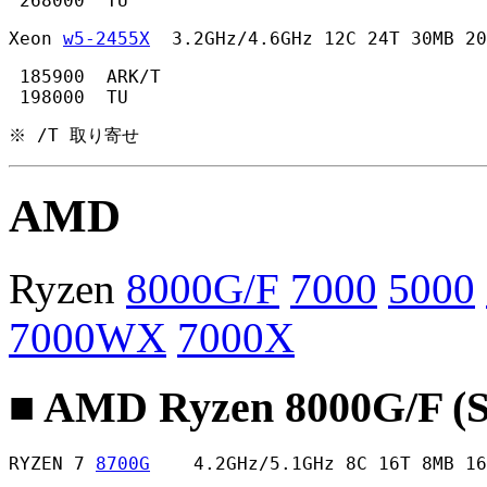
 268000  TU 
Xeon 
w5-2455X
  3.2GHz/4.6GHz 12C 24T 30MB 20
 185900  ARK/T

 198000  TU 
※ /T 取り寄せ
AMD
Ryzen
8000G/F
7000
5000
7000WX
7000X
■ AMD Ryzen 8000G/F (
RYZEN 7 
8700G
    4.2GHz/5.1GHz 8C 16T 8MB 16