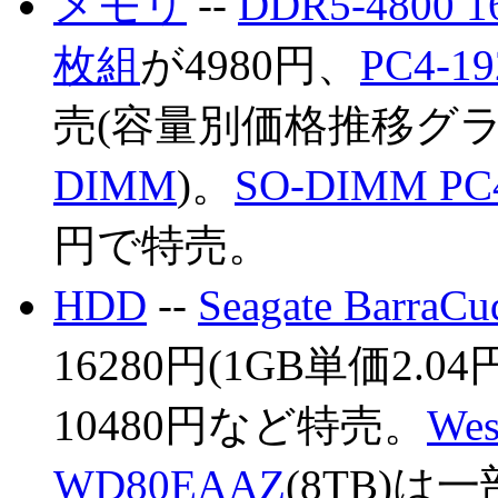
メモリ
--
DDR5-4800 
枚組
が4980円、
PC4-1
売(容量別価格推移グ
DIMM
)。
SO-DIMM PC
円で特売。
HDD
--
Seagate BarraC
16280円(1GB単価2.04
10480円など特売。
Wes
WD80EAAZ
(8TB)は