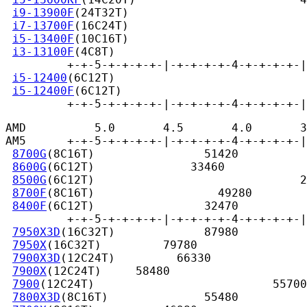
i9-13900F
(24T32T)                          
i7-13700F
(16C24T)                          
i5-13400F
(10C16T)                          
i3-13100F
(4C8T)                            
         +-+-5-+-+-+-+-|-+-+-+-+-4-+-+-+-+-|
i5-12400
(6C12T)                            
i5-12400F
(6C12T)                           
         +-+-5-+-+-+-+-|-+-+-+-+-4-+-+-+-+-|
AMD          5.0       4.5       4.0       3
AM5      +-+-5-+-+-+-+-|-+-+-+-+-4-+-+-+-+-|
8700G
(8C16T)                51420

8600G
(6C12T)              33460

8500G
(6C12T)                              2
8700F
(8C16T)                  49280

8400F
(6C12T)                32470

         +-+-5-+-+-+-+-|-+-+-+-+-4-+-+-+-+-|
7950X3D
(16C32T)             87980

7950X
(16C32T)         79780

7900X3D
(12C24T)         66330

7900X
(12C24T)     58480

7900
(12C24T)                          55700

7800X3D
(8C16T)              55480
