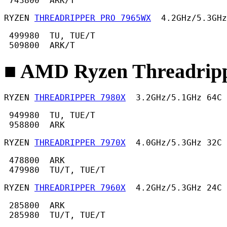
 743800  ARK/T 
RYZEN 
THREADRIPPER PRO 7965WX
  4.2GHz/5.3GHz
 499980  TU, TUE/T

 509800  ARK/T 
■ AMD Ryzen Threadripp
RYZEN 
THREADRIPPER 7980X
  3.2GHz/5.1GHz 64C 
 949980  TU, TUE/T

 958800  ARK 
RYZEN 
THREADRIPPER 7970X
  4.0GHz/5.3GHz 32C 
 478800  ARK

 479980  TU/T, TUE/T
RYZEN 
THREADRIPPER 7960X
  4.2GHz/5.3GHz 24C 
 285800  ARK

 285980  TU/T, TUE/T 