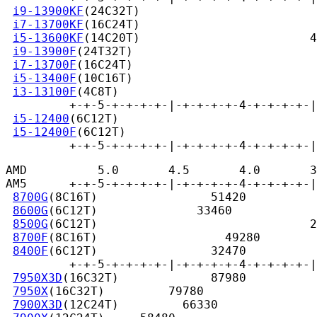
i9-13900KF
(24C32T)                         
i7-13700KF
(16C24T)                         
i5-13600KF
(14C20T)                        4
i9-13900F
(24T32T)                          
i7-13700F
(16C24T)                          
i5-13400F
(10C16T)                          
i3-13100F
(4C8T)                            
         +-+-5-+-+-+-+-|-+-+-+-+-4-+-+-+-+-|
i5-12400
(6C12T)                            
i5-12400F
(6C12T)                           
         +-+-5-+-+-+-+-|-+-+-+-+-4-+-+-+-+-|
AMD          5.0       4.5       4.0       3
AM5      +-+-5-+-+-+-+-|-+-+-+-+-4-+-+-+-+-|
8700G
(8C16T)                51420

8600G
(6C12T)              33460

8500G
(6C12T)                              2
8700F
(8C16T)                  49280

8400F
(6C12T)                32470

         +-+-5-+-+-+-+-|-+-+-+-+-4-+-+-+-+-|
7950X3D
(16C32T)             87980

7950X
(16C32T)         79780

7900X3D
(12C24T)         66330
