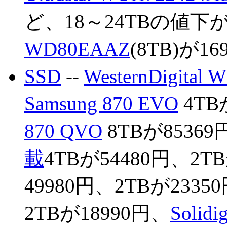
ど、18～24TBの値
WD80EAAZ
(8TB)が1
SSD
--
WesternDigital 
Samsung 870 EVO
4TB
870 QVO
8TBが85369
載
4TBが54480円、2T
49980円、2TBが233
2TBが18990円、
Solidi