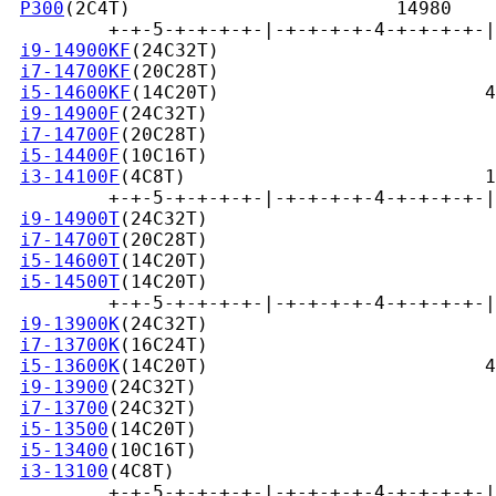
P300
(2C4T)                        14980

         +-+-5-+-+-+-+-|-+-+-+-+-4-+-+-+-+-|
i9-14900KF
(24C32T)                         
i7-14700KF
(20C28T)                         
i5-14600KF
(14C20T)                        4
i9-14900F
(24C32T)                          
i7-14700F
(20C28T)                          
i5-14400F
(10C16T)                          
i3-14100F
(4C8T)                           1
         +-+-5-+-+-+-+-|-+-+-+-+-4-+-+-+-+-|
i9-14900T
(24C32T)                          
i7-14700T
(20C28T)                          
i5-14600T
(14C20T)                          
i5-14500T
(14C20T)                          
         +-+-5-+-+-+-+-|-+-+-+-+-4-+-+-+-+-|
i9-13900K
(24C32T)                          
i7-13700K
(16C24T)                          
i5-13600K
(14C20T)                         4
i9-13900
(24C32T)                           
i7-13700
(24C32T)                           
i5-13500
(14C20T)                           
i5-13400
(10C16T)                           
i3-13100
(4C8T)                             
         +-+-5-+-+-+-+-|-+-+-+-+-4-+-+-+-+-|