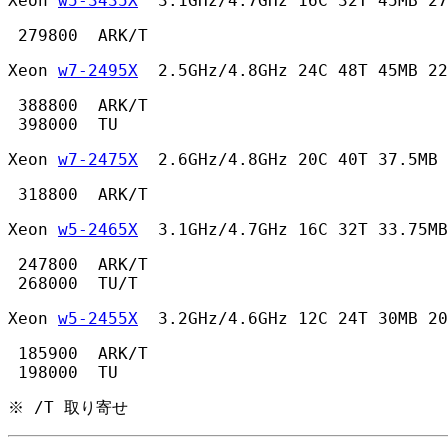
Xeon 
w5-3435X
  3.1GHz/4.7GHz 16C 32T 45MB 27
 279800  ARK/T 
Xeon 
w7-2495X
  2.5GHz/4.8GHz 24C 48T 45MB 22
 388800  ARK/T

 398000  TU 
Xeon 
w7-2475X
  2.6GHz/4.8GHz 20C 40T 37.5MB 
 318800  ARK/T 
Xeon 
w5-2465X
  3.1GHz/4.7GHz 16C 32T 33.75MB
 247800  ARK/T

 268000  TU/T 
Xeon 
w5-2455X
  3.2GHz/4.6GHz 12C 24T 30MB 20
 185900  ARK/T

 198000  TU 
※ /T 取り寄せ