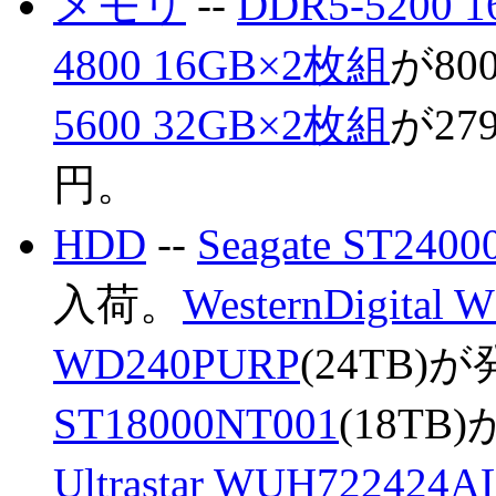
メモリ
--
DDR5-5200 
4800 16GB×2枚組
が80
5600 32GB×2枚組
が27
円。
HDD
--
Seagate ST240
入荷。
WesternDigital W
WD240PURP
(24TB)
ST18000NT001
(18TB
Ultrastar WUH722424A