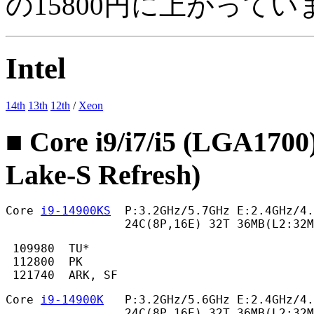
の15800円に上がってい
Intel
14th
13th
12th
/
Xeon
■ Core i9/i7/i5 (LGA1700
Lake-S Refresh)
Core 
i9-14900KS
  P:3.2GHz/5.7GHz E:2.4GHz/4.
                 24C(8P,16E) 32T 36MB(L2:32
 109980  TU*

 112800  PK

 121740  ARK, SF 
Core 
i9-14900K
   P:3.2GHz/5.6GHz E:2.4GHz/4.
                 24C(8P,16E) 32T 36MB(L2:32