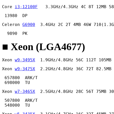
Core 
i3-12100F
   3.3GHz/4.3GHz 4C 8T 12MB 58
 13980  DP 
Celeron 
G6900
  3.4GHz 2C 2T 4MB 46W 710(1.3G
  9890  PK 
■ Xeon (LGA4677)
Xeon 
w9-3495X
  1.9GHz/4.8GHz 56C 112T 105MB 
Xeon 
w9-3475X
  2.2GHz/4.8GHz 36C 72T 82.5MB 
 657800  ARK/T

 698000  TU 
Xeon 
w7-3465X
  2.5GHz/4.8GHz 28C 56T 75MB 30
 507800  ARK/T

 548000  TU 