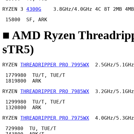
RYZEN 3 
4300G
    3.8GHz/4.0GHz 4C 8T 2MB 4MB
 15800  SF, ARK 
■ AMD Ryzen Threadrip
sTR5)
RYZEN 
THREADRIPPER PRO 7995WX
  2.5GHz/5.1GHz
 1779980  TU/T, TUE/T

 1819800  ARK 
RYZEN 
THREADRIPPER PRO 7985WX
  3.2GHz/5.1GHz
 1299980  TU/T, TUE/T

 1320800  ARK 
RYZEN 
THREADRIPPER PRO 7975WX
  4.0GHz/5.3GHz
 729980  TU, TUE/T
