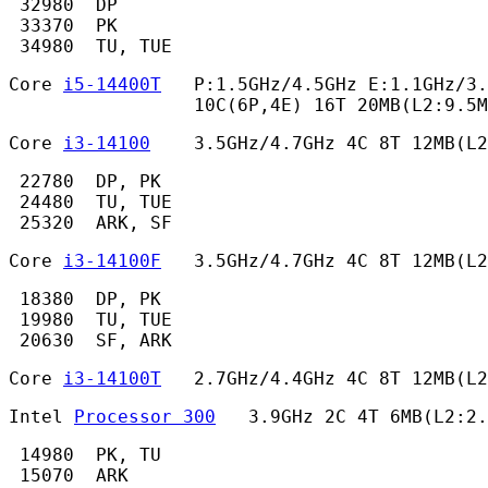
 32980  DP

 33370  PK

 34980  TU, TUE 
Core 
i5-14400T
   P:1.5GHz/4.5GHz E:1.1GHz/3.
                 10C(6P,4E) 16T 20MB(L2:9.5M
Core 
i3-14100
    3.5GHz/4.7GHz 4C 8T 12MB(L
 22780  DP, PK

 24480  TU, TUE

 25320  ARK, SF 
Core 
i3-14100F
   3.5GHz/4.7GHz 4C 8T 12MB(L
 18380  DP, PK

 19980  TU, TUE

 20630  SF, ARK 
Core 
i3-14100T
   2.7GHz/4.4GHz 4C 8T 12MB(L2
Intel 
Processor 300
   3.9GHz 2C 4T 6MB(L2:2.
 14980  PK, TU

 15070  ARK 