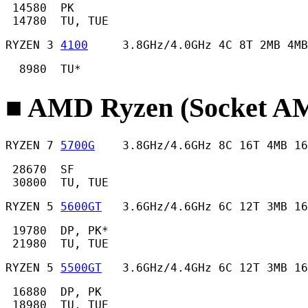
 14580  PK

 14780  TU, TUE 
RYZEN 3 
4100
     3.8GHz/4.0GHz 4C 8T 2MB 4MB
  8980  TU* 
■ AMD Ryzen (Socket
RYZEN 7 
5700G
    3.8GHz/4.6GHz 8C 16T 4MB 16
 28670  SF

 30800  TU, TUE 
RYZEN 5 
5600GT
   3.6GHz/4.6GHz 6C 12T 3MB 1
 19780  DP, PK*

 21980  TU, TUE 
RYZEN 5 
5500GT
   3.6GHz/4.4GHz 6C 12T 3MB 16
 16880  DP, PK

 18980  TU, TUE 