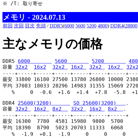
※ /T: 取り寄せ 
メモリ - 2024.07.13
前回
次回
目次
先頭
/
DDR5
(
6000
5600
5200
4800
)
DDR4
(
28800
主なメモリの価格
DDR5 
6000       
5600       
5200       
480
容量 
32x2
16x2
32x2 
16x2 
32x2 
16x2 
32x
----+-----+-----+-----+-----+-----+-----+---
最安 33800 16180 27500 13780 26800 10000 2380
平均 37083 18033 28296 14983 31355 15069 2720
   %     0  -0.6  +1.6  +1.4  +7.8  -5.8  +1
DDR4 
25600(3200)      
SO 25600(3200)   
.

容量 
32x2 
16x2 
8x2  
32x2 
16x2 
8x2  
.

----+-----+-----+-----+-----+-----+-----+

最安 16300  7780  4581 15980  9800  5700

平均 18390  8790  5023 20703 11333  6068

   %  -1.9  +0.1  -1.9     0     0     0