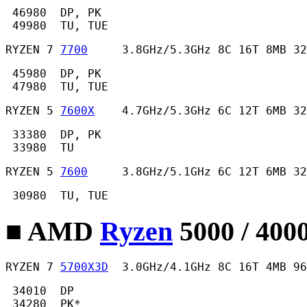
 46980  DP, PK

 49980  TU, TUE 
RYZEN 7 
7700
     3.8GHz/5.3GHz 8C 16T 8MB 32
 45980  DP, PK

 47980  TU, TUE 
RYZEN 5 
7600X
    4.7GHz/5.3GHz 6C 12T 6MB 32
 33380  DP, PK

 33980  TU 
RYZEN 5 
7600
     3.8GHz/5.1GHz 6C 12T 6MB 32
 30980  TU, TUE 
■ AMD
Ryzen
5000 / 400
RYZEN 7 
5700X3D
  3.0GHz/4.1GHz 8C 16T 4MB 96
 34010  DP

 34280  PK*
