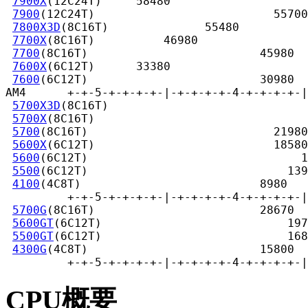
7900X
(12C24T)     58480

7900
(12C24T)                          55700

7800X3D
(8C16T)              55480

7700X
(8C16T)          46980

7700
(8C16T)                         45980

7600X
(6C12T)      33380

7600
(6C12T)                         30980

AM4      +-+-5-+-+-+-+-|-+-+-+-+-4-+-+-+-+-|
5700X3D
(8C16T)                             
5700X
(8C16T)                               
5700
(8C16T)                           21980

5600X
(6C12T)                          18580

5600
(6C12T)                               1
5500
(6C12T)                             139
4100
(4C8T)                          8980

         +-+-5-+-+-+-+-|-+-+-+-+-4-+-+-+-+-|
5700G
(8C16T)                        28670

5600GT
(6C12T)                           197
5500GT
(6C12T)                           168
4300G
(4C8T)                         15800

         +-+-5-+-+-+-+-|-+-+-+-+-4-+-+-+-+-|
CPU概要