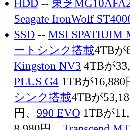
HDD
--
東芝MG10AFA2
Seagate IronWolf ST40
SSD
--
MSI SPATIUIM 
ートシンク搭載
4TBが
Kingston NV3
4TBが33
PLUS G4
1TBが16,88
シンク搭載
4TBが53,1
円、
990 EVO
1TBが11
8,980円、
Transcend M