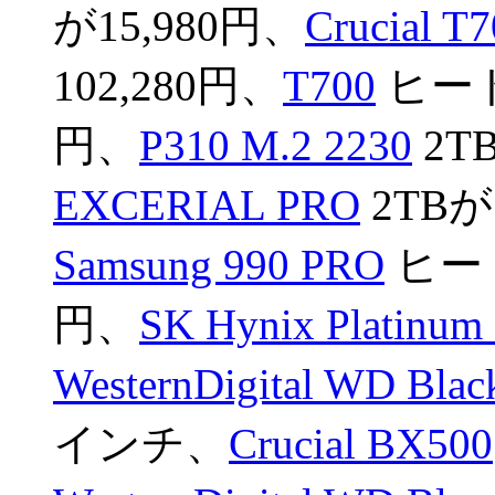
が15,980円、
Crucial T
102,280円、
T700
ヒート
円、
P310 M.2 2230
2T
EXCERIAL PRO
2TBが
Samsung 990 PRO
ヒート
円、
SK Hynix Platinum
WesternDigital WD Bla
インチ、
Crucial BX500