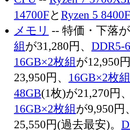
14700F
と
Ryzen 5 8400
メモリ
-- 特価・下落
組
が31,280円、
DDR5-
16GB×2枚組
が12,950
23,950円、
16GB×2枚
48GB
(1枚)が21,270円
16GB×2枚組
が9,950円
25,550円(過去最安)。
D