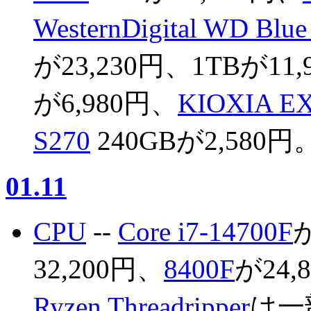
WesternDigital WD Blu
が23,230円、1TBが11
が6,980円、
KIOXIA E
S270
240GBが2,580円
01.11
CPU
--
Core i7-14700F
が
32,200円、
8400F
が24,
Ryzen Threadripper
は一