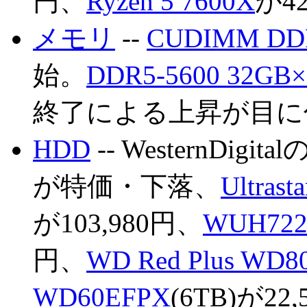
円、
Ryzen 5 7600X
が42
メモリ
--
CUDIMM DD
始。
DDR5-5600 32G
終了による上昇が目に
HDD
-- WesternDi
が特価・下落、
Ultras
が103,980円、
WUH722
円、
WD Red Plus WD8
WD60EFPX
(6TB)が22