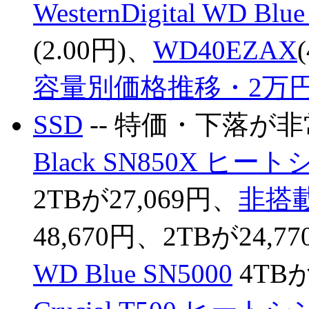
WesternDigital WD Bl
(2.00円)、
WD40EZAX
容量別価格推移・2万
SSD
-- 特価・下落が
Black SN850X ヒ
2TBが27,069円、
非搭
48,670円、2TBが24,7
WD Blue SN5000
4TBが