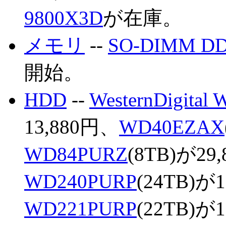
9800X3D
が在庫。
メモリ
--
SO-DIMM DD
開始。
HDD
--
WesternDigita
13,880円、
WD40EZAX
WD84PURZ
(8TB)が29
WD240PURP
(24TB)が
WD221PURP
(22TB)が