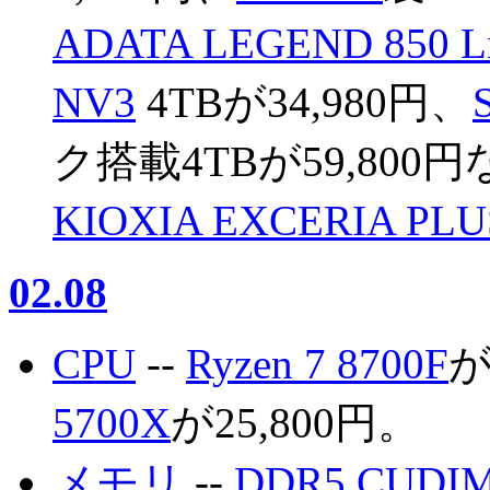
ADATA LEGEND 850 Li
NV3
4TBが34,980円、
ク搭載4TBが59,80
KIOXIA EXCERIA PLU
02.08
CPU
--
Ryzen 7 8700F
が
5700X
が25,800円。
メモリ
--
DDR5 CUDIM