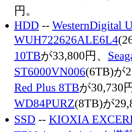
円。
HDD
--
WesternDigital Ul
WUH722626ALE6L4
(
10TB
が33,800円、
Seag
ST6000VN006
(6TB)が
Red Plus 8TB
が30,730
WD84PURZ
(8TB)が29
SSD
--
KIOXIA EXCERI