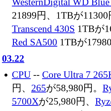
WesternDigital WD Blu
21899円、1TBが1130
Transcend 430S
1TBが1
Red SA500
1TBが1798
03.22
CPU
--
Core Ultra 7 265
円、
265
が58,980円。
R
5700X
が25,980円、
Ryz