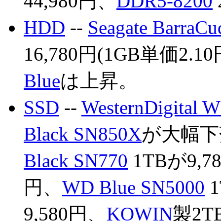
44,980円、
DDR5-8200
HDD
--
Seagate BarraC
16,780円(1GB単価2.
Blue
は上昇。
SSD
--
WesternDigital 
Black SN850X
が大幅下
Black SN770
1TBが9,7
円、
WD Blue SN5000
1
9,580円、
KOWIN
製2T