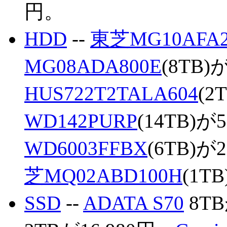
円。
HDD
--
東芝MG10AFA2
MG08ADA800E
(8TB)
HUS722T2TALA604
(2
WD142PURP
(14TB)が
WD6003FFBX
(6TB)が
芝MQ02ABD100H
(1T
SSD
--
ADATA S70
8TB