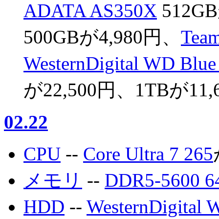
ADATA AS350X
512G
500GBが4,980円、
Tea
WesternDigital WD Blu
が22,500円、1TBが11
02.22
CPU
--
Core Ultra 7 265
メモリ
--
DDR5-5600 
HDD
--
WesternDigita