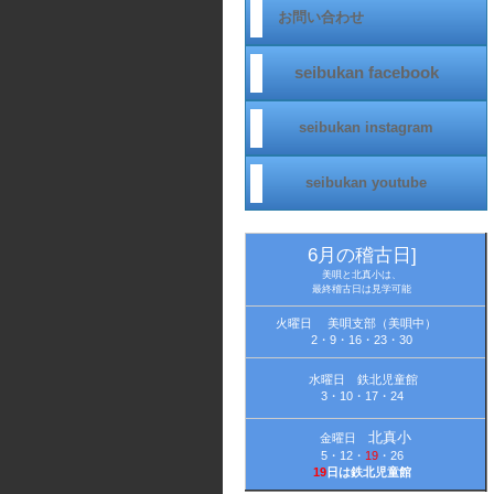
お問い合わせ
seibukan facebook
seibukan instagram
seibukan youtube
new!
6月の稽古日]
美唄と北真小は、
最終稽古日は見学可能
火曜日 美唄支部（美唄中）
2・9・16・23・30
水曜日 鉄北児童館
3・10・17・24
北真小
金曜日
5・12・
19
・26
19
日は鉄北児童館