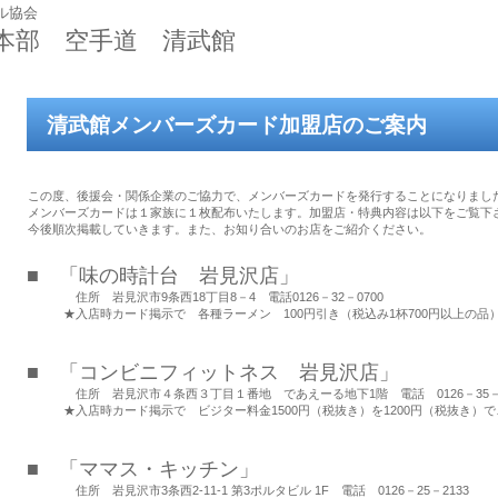
ル協会
本部 空手道 清武館
清武館メンバーズカード加盟店のご案内
この度、後援会・関係企業のご協力で、メンバーズカードを発行することになりまし
メンバーズカードは１家族に１枚配布いたします。加盟店・特典内容は以下をご覧下
今後順次掲載していきます。また、お知り合いのお店をご紹介ください。
■ 「味の時計台 岩見沢店」
住所 岩見沢市9条西18丁目8－4 電話0126－32－0700
★入店時カード掲示で 各種ラーメン 100円引き（税込み1杯700円以上の品
■ 「コンビニフィットネス 岩見沢店」
住所 岩見沢市４条西３丁目１番地 であえーる地下1階 電話 0126－35－4
★入店時カード掲示で ビジター料金1500円（税抜き）を1200円（税抜き）で
■ 「ママス・キッチン」
住所 岩見沢市
3条西2-11-1
第3ポルタビル 1F
電話 0126－25－2133