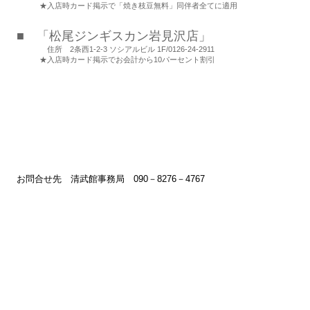
★入店時カード掲示で「焼き枝豆無料」同伴者全てに適用
■ 「松尾ジンギスカン岩見沢店」
住所
2条西1-2-3 ソシアルビル 1F
/
0126-24-2911
★入店時カード掲示でお会計から10パーセント割引
お問合せ先 清武館事務局 090－8276－4767