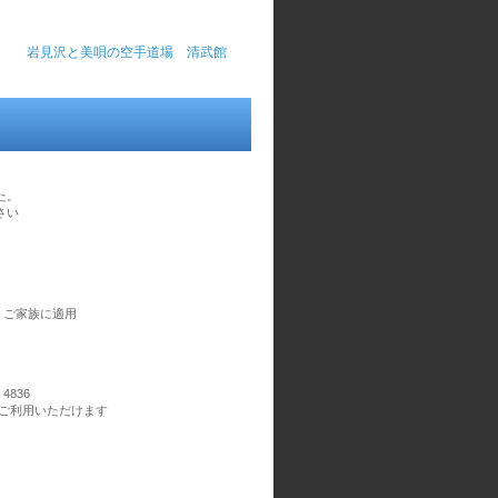
岩見沢と美唄の空手道場 清武館
た。
さい
）ご家族に適用
836
ご利用いただけます