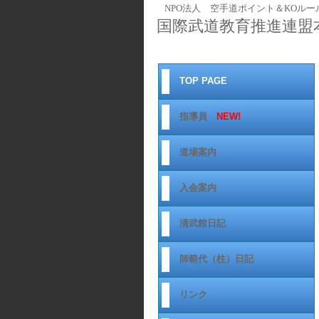
NPO法人 空手道ポイント＆KOルー
国際武道教育推進連盟
TOP PAGE
指導員
NEW!
道場案内
入会案内
清武館日記
師範代（柱）日記
リンク