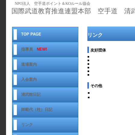
NPO法人 空手道ポイント＆KOルール協会
国際武道教育推進連盟本部 空手道 清
TOP PAGE
リンク
指導員
NEW!
友好団体
■
■
道場案内
■
■
■
■
入会案内
その他
■
清武館日記
■
師範代（柱）日記
リンク