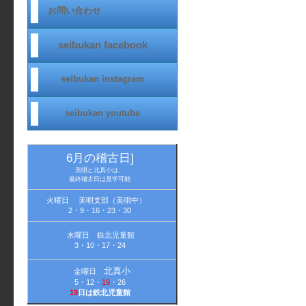
お問い合わせ
seibukan facebook
seibukan instagram
seibukan youtube
new!
6月の稽古日]
美唄と北真小は、
最終稽古日は見学可能
火曜日 美唄支部（美唄中）
2・9・16・23・30
水曜日 鉄北児童館
3・10・17・24
北真小
金曜日
5・12・
19
・26
19
日は鉄北児童館