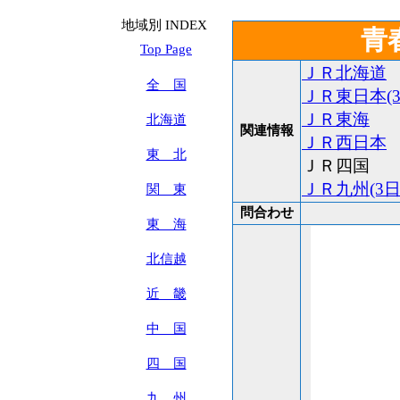
地域別 INDEX
青
Top Page
ＪＲ北海道
全 国
ＪＲ東日本(
ＪＲ東海
北海道
関連情報
ＪＲ西日本
東 北
ＪＲ四国
ＪＲ九州(3日
関 東
問合わせ
東 海
北信越
近 畿
中 国
四 国
九 州