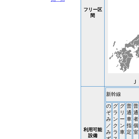
フリー区
間
Ｊ
新幹線
の
グ
グ
普
普
ぞ
ラ
リ
通
通
み
ン
ー
車
者
／
ク
ン
指
個
利用可能
み
ラ
車
定
室
設備
ず
ス