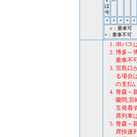
ほ
号
×
×
×
×
×
○：乗車可 
×：乗車不可
JRバス
博多～
乗車不
宮島口
る場合は
の支払
青森～
蘭間,
互発着
席列車
青森～
席快速