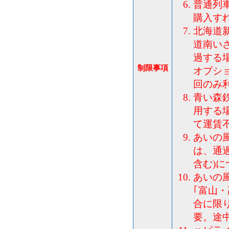
普通列
購入す
北海道
道南い
過する
制限事項
オプショ
回のみ
青い森
用する
て運賃
あいの
は、通
含む)
あいの
｢富山
合に限
要。途