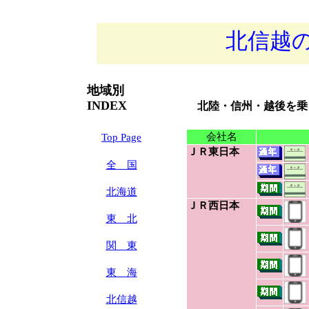
北信越
地域別
INDEX
北陸・信州・越後を乗
会社名
Top Page
ＪＲ東日本
全 国
北海道
ＪＲ西日本
東 北
関 東
東 海
北信越