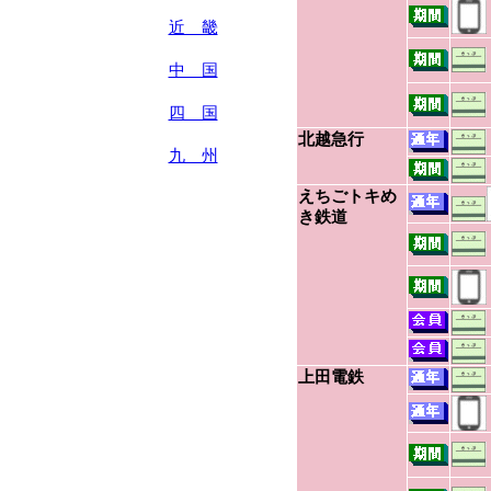
近 畿
中 国
四 国
北越急行
九 州
えちごトキめ
き鉄道
上田電鉄