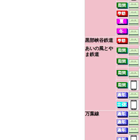
黒部峡谷鉄道
あいの風とや
ま鉄道
万葉線