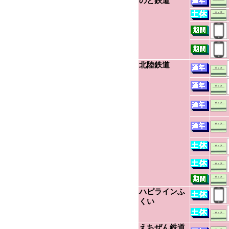
のと鉄道
北陸鉄道
ハピラインふ
くい
えちぜん鉄道