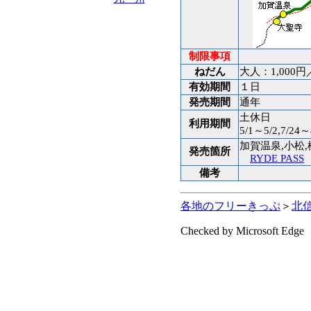
制限事項
ねだん
大人：1,000円
有効期間
１日
発売期間
通年
土休日
利用期間
5/1～5/2,7/24～
加賀温泉,小松,
発売箇所
RYDE PASS
備考
各地のフリーきっぷ
＞
北
Checked by Microsoft Edge