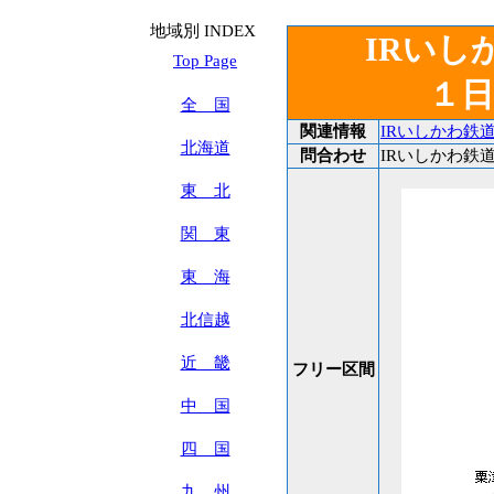
地域別 INDEX
IRいし
Top Page
１
全 国
関連情報
IRいしかわ鉄
北海道
問合わせ
IRいしかわ鉄道 T
東 北
関 東
東 海
北信越
近 畿
フリー区間
中 国
四 国
九 州