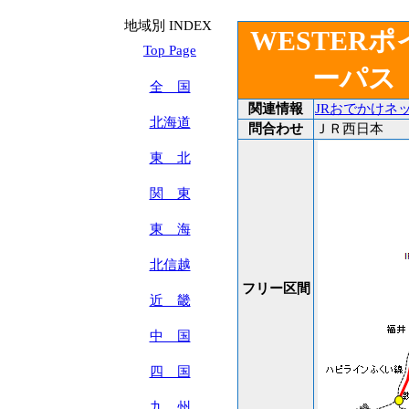
地域別 INDEX
WESTER
Top Page
ーパス
全 国
関連情報
JRおでかけネ
北海道
問合わせ
ＪＲ西日本
東 北
関 東
東 海
北信越
フリー区間
近 畿
中 国
四 国
九 州