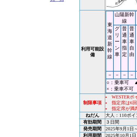
山陽新幹
線
東
グ
普
普
海
リ
通
通
道
ー
車
車
新
ン
指
自
利用可能設
幹
車
定
由
備
線
－
－
－
－
○：乗車可 
×：乗車不可
WESTER
制限事項
指定席は6
指定席が満
ねだん
大人：110ポイ
有効期間
３日間
発売期間
2025年9月1日
利用期間
2025年10月1日