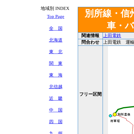
地域別 INDEX
別所線・信
Top Page
車・
全 国
関連情報
上田電鉄
北海道
問合わせ
上田電鉄 運輸部 T
東 北
関 東
東 海
北信越
フリー区間
近 畿
中 国
四 国
九 州