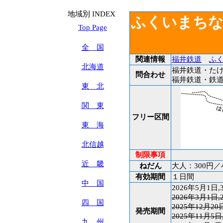
地域別 INDEX
ふくいまち
Top Page
全 国
関連情報
福井鉄道
ふく
北海道
福井鉄道・たけふ新
問合わせ
福井鉄道・鉄道営業
東 北
関 東
フリー区間
東 海
北信越
制限事項
近 畿
ねだん
大人：300円／
有効期間
１日間
中 国
2026年5月1日,
2026年3月1日,
四 国
2025年12月20
発売期間
2025年11月5日
九 州