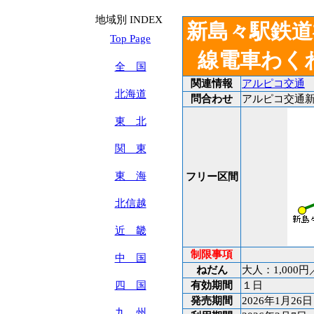
地域別 INDEX
新島々駅鉄道
Top Page
線電車わく
全 国
関連情報
アルピコ交通
北海道
問合わせ
アルピコ交通新島々
東 北
関 東
東 海
フリー区間
北信越
近 畿
制限事項
中 国
ねだん
大人：1,000
四 国
有効期間
１日
発売期間
2026年1月26
九 州