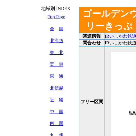
地域別 INDEX
ゴールデン
Top Page
リーきっぷ
全 国
関連情報
IRいしかわ鉄
北海道
問合わせ
IRいしかわ鉄道 T
東 北
関 東
東 海
北信越
近 畿
フリー区間
中 国
四 国
九 州