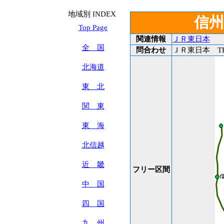
地域別 INDEX
信
Top Page
関連情報
ＪＲ東日本
全 国
問合わせ
ＪＲ東日本 T
北海道
東 北
関 東
東 海
北信越
近 畿
フリー区間
中 国
四 国
九 州