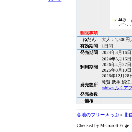
制限事項
ねだん
大人：1,500
有効期間
1日間
発売期間
2024年3月16
2024年3月16
2026年4月27
利用期間
2026年8月10
2026年12月28
敦賀,武生,鯖江
発売箇所
tabiwa
,
ふくアプ
発売枚数
備考
各地のフリーきっぷ
＞
北
Checked by Microsoft Edge