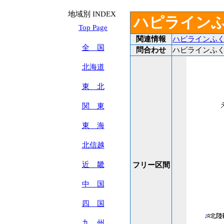
地域別 INDEX
ハピラインふ
Top Page
関連情報
ハピラインふ
全 国
問合わせ
ハピラインふくい：
北海道
東 北
関 東
東 海
北信越
近 畿
フリー区間
中 国
四 国
九 州