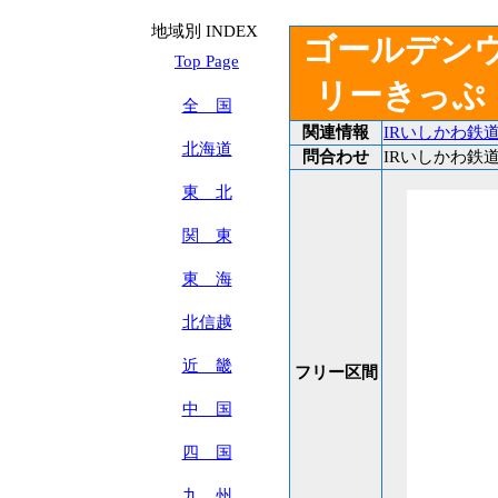
地域別 INDEX
ゴールデン
Top Page
リーきっぷ
全 国
関連情報
IRいしかわ鉄
北海道
問合わせ
IRいしかわ鉄道 T
東 北
関 東
東 海
北信越
近 畿
フリー区間
中 国
四 国
九 州