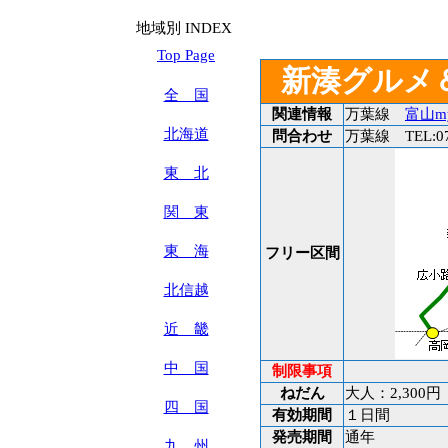
地域別 INDEX
Top Page
新湊グルメ
全 国
関連情報
万葉線
富山m
北海道
問合わせ
万葉線 TEL:076
東 北
関 東
東 海
フリー区間
北信越
近 畿
中 国
制限事項
ねだん
大人：2,300円
四 国
有効期間
１日間
発売期間
通年
九 州