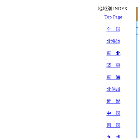
地域別 INDEX
Top Page
全 国
北海道
東 北
関 東
東 海
北信越
近 畿
中 国
四 国
九 州