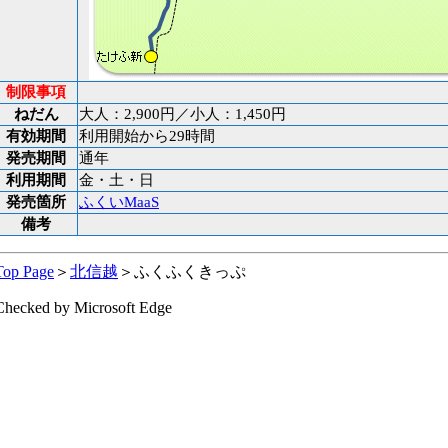
制限事項
ねだん
大人：2,900円／小人：1,450円
有効期間
利用開始から29時間
発売期間
通年
利用期間
金・土・日
発売箇所
ふくいMaaS
備考
Top Page
＞
北信越
＞ふくふくきっぷ
Checked by Microsoft Edge