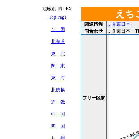
地域別 INDEX
えち
Top Page
関連情報
ＪＲ東日本
全 国
問合わせ
ＪＲ東日本 T
北海道
東 北
関 東
東 海
北信越
フリー区間
近 畿
中 国
四 国
九 州