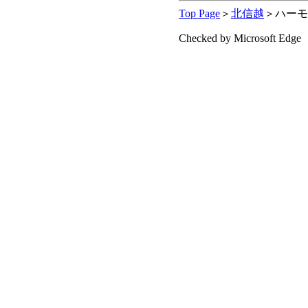
Top Page
＞
北信越
＞ハーモ
Checked by Microsoft Edge