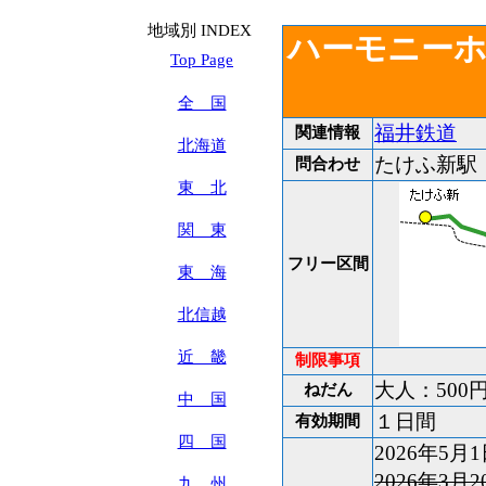
地域別 INDEX
ハーモニー
Top Page
全 国
福井鉄道
関連情報
北海道
たけふ新駅 TE
問合わせ
東 北
関 東
フリー区間
東 海
北信越
近 畿
制限事項
大人：500
ねだん
中 国
１日間
有効期間
四 国
2026年5月1
2026年3月2
九 州