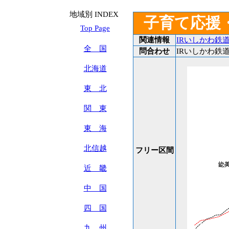
地域別 INDEX
子育て応援
Top Page
関連情報
IRいしかわ鉄
全 国
問合わせ
IRいしかわ鉄道 T
北海道
東 北
関 東
東 海
北信越
フリー区間
近 畿
中 国
四 国
九 州