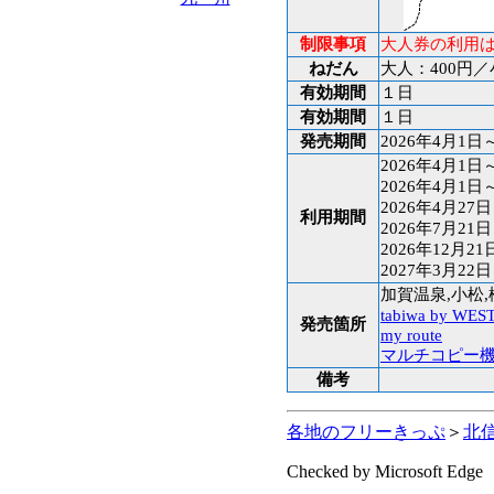
制限事項
大人券の利用
ねだん
大人：400円／
有効期間
１日
有効期間
１日
発売期間
2026年4月1日
2026年4月1日
2026年4月1日
2026年4月27
利用期間
2026年7月21
2026年12月2
2027年3月22
加賀温泉,小松,
tabiwa by WES
発売箇所
my route
マルチコピー
備考
各地のフリーきっぷ
＞
北
Checked by Microsoft Edge