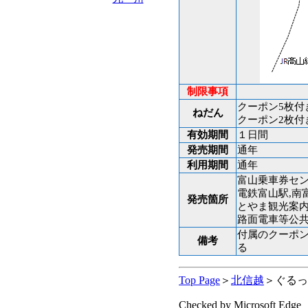
制限事項
クーポン5枚付き
ねだん
クーポン2枚付き
有効期間
１日間
発売期間
通年
利用期間
通年
富山乗車券セン
電鉄富山駅,南
発売箇所
とやま観光案
路面電車等公
付属のクーポ
備考
る
Top Page
＞
北信越
＞ぐるっ
Checked by Microsoft Edge