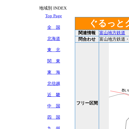
地域別 INDEX
Top Page
ぐるっと
全 国
関連情報
富山地方鉄道
北海道
問合わせ
富山地方鉄道・地
東 北
関 東
東 海
北信越
近 畿
フリー区間
中 国
四 国
九 州