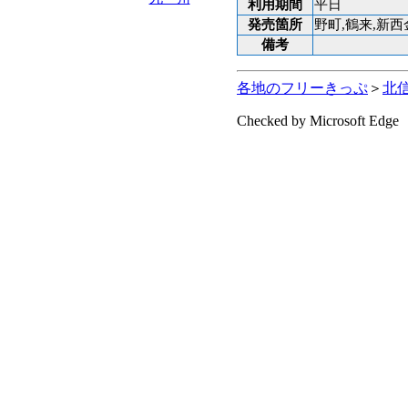
利用期間
平日
発売箇所
野町,鶴来,新西
備考
各地のフリーきっぷ
＞
北
Checked by Microsoft Edge