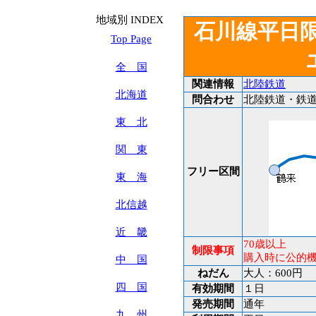
地域別 INDEX
石川線平日
Top Page
全 国
関連情報
北陸鉄道
北海道
問合わせ
北陸鉄道・鉄道部 
東 北
関 東
フリー区間
東 海
北信越
近 畿
70歳以上
制限事項
購入時に公的
中 国
ねだん
大人：600円
四 国
有効期間
１日
発売期間
通年
九 州